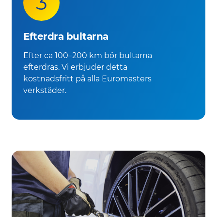
3
Efterdra bultarna
Efter ca 100–200 km bör bultarna
efterdras. Vi erbjuder detta
kostnadsfritt på alla Euromasters
verkstäder.