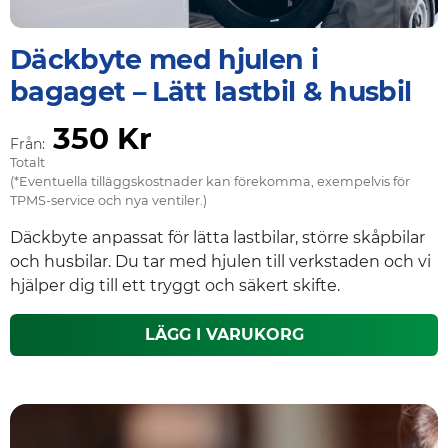
Däckbyte med hjulen i
bagaget – Lätt lastbil & husbil
350 Kr
Från:
Totalt
(*Eventuella tilläggskostnader kan förekomma, exempelvis för
TPMS-service och nya ventiler.)
Däckbyte anpassat för lätta lastbilar, större skåpbilar
och husbilar. Du tar med hjulen till verkstaden och vi
hjälper dig till ett tryggt och säkert skifte.
LÄGG I VARUKORG