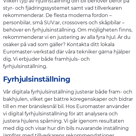
Vilken typ av hjulinställning din bil behöver beror på
styr- och fjädringssystemet samt vad tillverkaren
rekommenderar. De flesta moderna fordon –
personbilar, små SUV:ar, crossovers och skåpbilar –
behöver en fyrhjulsinställning. Om möjligheten finns,
rekommenderar vi en justering av alla fyra hjul. Är du
osäker på vad som gäller? Kontakta ditt lokala
Euromaster-verkstad där våra tekniker gärna hjälper
dig. Vi erbjuder både framhjuls- och
fyrhjulsinställning.
Fyrhjulsinställning
Vår digitala fyrhjulsinställning justerar både fram- och
bakhjulen, vilket ger bättre köregenskaper och bidrar
till en mer bränslesnål bil. Hos Euromaster använder
vi digital fyrhjulsinställning för att analysera och
justera hjulens spårning. Vi går igenom resultaten
med dig och visar hur din bils nuvarande inställning
jämförs med tillverkarens rekommendationer.