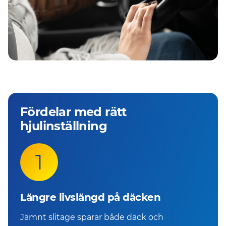
Fördelar med rätt
hjulinställning
1
Längre livslängd på däcken
Jämnt slitage sparar både däck och