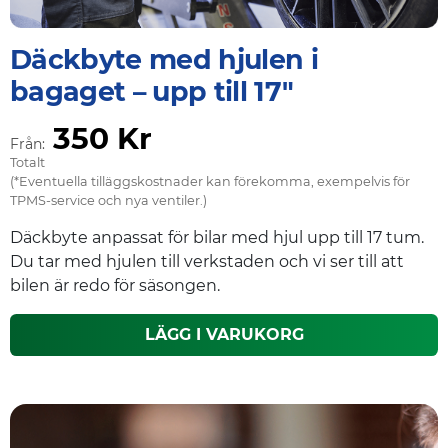
Däckbyte med hjulen i
bagaget – upp till 17"
350 Kr
Från:
Totalt
(*Eventuella tilläggskostnader kan förekomma, exempelvis för
TPMS-service och nya ventiler.)
Däckbyte anpassat för bilar med hjul upp till 17 tum.
Du tar med hjulen till verkstaden och vi ser till att
bilen är redo för säsongen.
LÄGG I VARUKORG