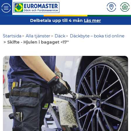
Delbetala upp till 4 mån
Läs mer
Startsida
Alla tjänster
Däck
Däckbyte – boka tid online
Skifte - Hjulen i bagaget <17"