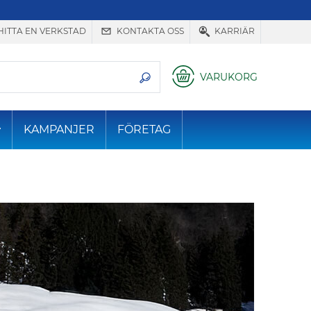
HITTA EN VERKSTAD
KONTAKTA OSS
KARRIÄR
VARUKORG
KAMPANJER
FÖRETAG