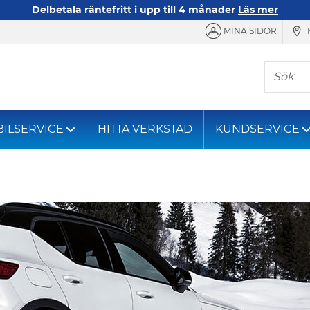
Delbetala räntefritt i upp till 4 månader
Läs mer
MINA SIDOR
Sök
BILSERVICE
HITTA VERKSTAD
KUNDSERVICE