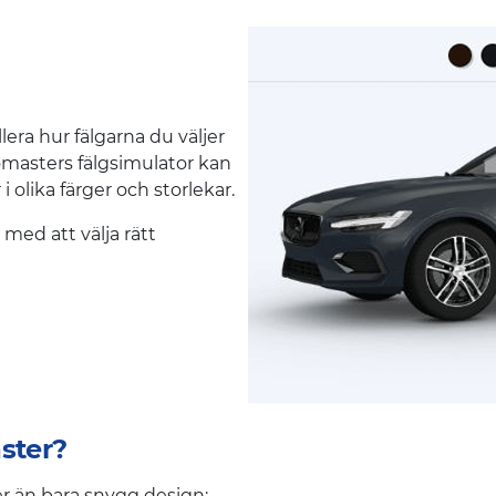
ra hur fälgarna du väljer
omasters fälgsimulator kan
 olika färger och storlekar.
 med att välja rätt
ster?
er än bara snygg design: