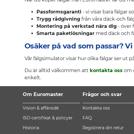
Passformsgaranti
- vi visar bara fälgar 
Trygg rådgivning
från våra däck-och fä
Montering på verkstad nära dig
- över 
Smarta paketlösningar
med däck och fä
Osäker på vad som passar? Vi 
Vår fälgsimulator visar hur olika fälgar ser ut p
Du är alltid välkommen att
kontakta oss
om du
enkelt.
Om Euromaster
Frågor och svar
Vision & affärsidé
Kontakta oss
ISO-certifikat & policyer
FAQ
Historia
Registrera din retur