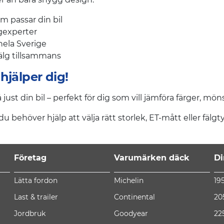
som passar din bil
lgexperter
hela Sverige
lg tillsammans
hjälper dig!
å just din bil – perfekt för dig som vill jämföra färger, mön
 behöver hjälp att välja rätt storlek, ET-mått eller fälgtyp
Företag
Varumärken däck
Di
Lätta fordon
Michelin
19
Last & trailer
Continental
20
Jordbruk
Goodyear
22