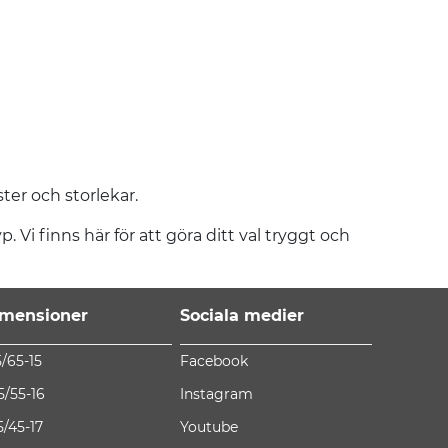
ster och storlekar.
. Vi finns här för att göra ditt val tryggt och
mensioner
Sociala medier
5/65-15
Facebook
5/55-16
Instagram
5/45-17
Youtube