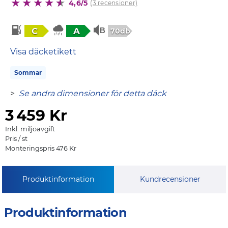
4,6/5
(3 recensioner)
C
A
70db
Visa däcketikett
Sommar
>
Se andra dimensioner för detta däck
3
459 Kr
Inkl. miljöavgift
Pris / st
Monteringspris 476 Kr
Produktinformation
Kundrecensioner
Produktinformation