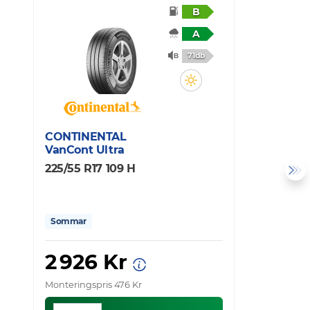
B
A
71db
CONTINENTAL
C
VanCont Ultra
V
225/55 R17 109 H
2
Sommar
2 926 Kr
Monteringspris 476 Kr
Mo