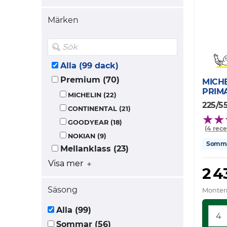
Märken
Alla (99 dack)
Premium (70)
MICH
PRIM
MICHELIN (22)
225/5
CONTINENTAL (21)
GOODYEAR (18)
(4 rec
NOKIAN (9)
Somm
Mellanklass (23)
Visa mer
2 4
Säsong
Monteri
Alla (99)
Sommar (56)