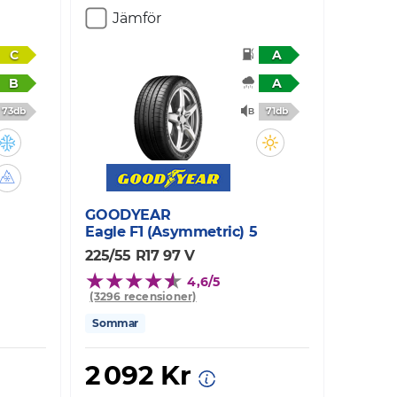
Jämför
C
A
B
A
73db
71db
GOODYEAR
Eagle F1 (Asymmetric) 5
225/55 R17 97 V
4,6/5
(3296 recensioner)
Sommar
2 092 Kr