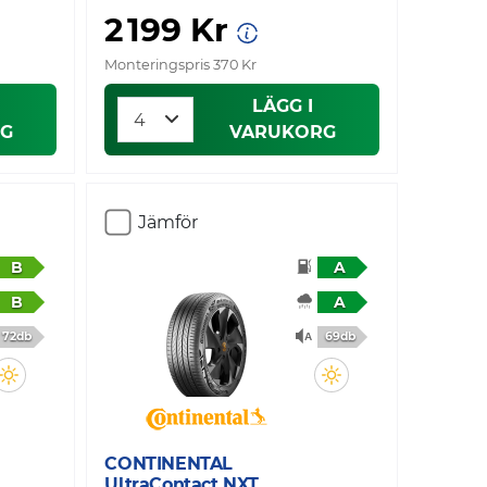
2 199 Kr
Monteringspris 370 Kr
LÄGG I
G
VARUKORG
Jämför
B
A
B
A
72db
69db
CONTINENTAL
UltraContact NXT