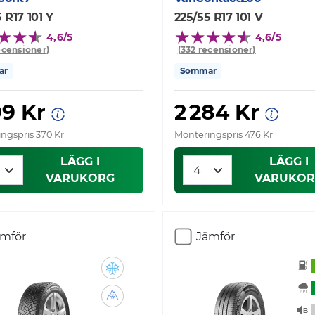
 R17 101 Y
225/55 R17 101 V
4,6/5
4,6/5
ecensioner)
(332 recensioner)
ar
Sommar
99 Kr
2 284 Kr
ngspris 370 Kr
Monteringspris 476 Kr
LÄGG I
LÄGG I
VARUKORG
VARUKOR
ämför
Jämför