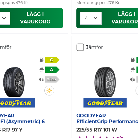
ngspris 476 Kr
Monteringspris 476 Kr
LÄGG I
LÄGG I
VARUKORG
VARUKOR
ämför
Jämför
C
A
70db
YEAR
GOODYEAR
 F1 (Asymmetric) 6
EfficientGrip Performanc
 R17 97 Y
225/55 R17 101 W