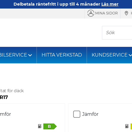
Delbetala räntefritt i upp till 4 månader
Läs mer
MINA SIDOR
Sök
BILSERVICE
HITTA VERKSTAD
KUNDSERVICE
tat för däck
 R17
ämför
Jämför
B