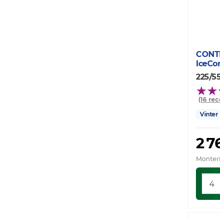
CONT
IceCo
225/55
(16 re
Vinter
2 7
Monteri