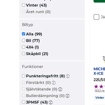
Vinter (43)
Året runt (0)
J
Biltyp
Alla (99)
Bil (77)
4X4 (1)
Skåpbil (21)
Funktioner
MICH
X-ICE
Punkteringsfritt (8)
225/55
Förstärkt (0)
Självtätande (0)
(232 r
Bullerdämpning (0)
Vinter
3PMSF (43)