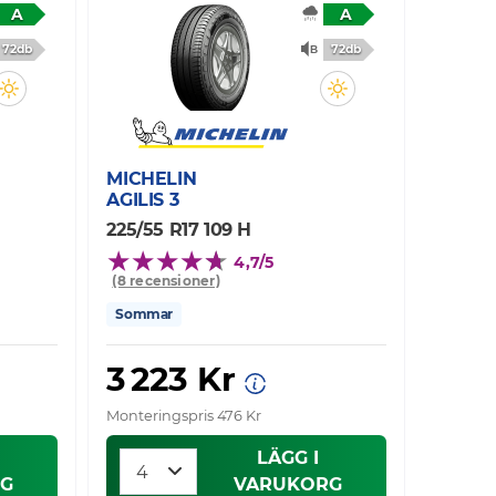
A
A
72db
72db
MICHELIN
AGILIS 3
225/55 R17 109 H
4,7/5
(8 recensioner)
Sommar
3 223 Kr
Monteringspris 476 Kr
LÄGG I
G
VARUKORG