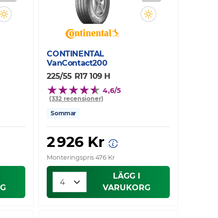
CONTINENTAL
VanContact200
225/55 R17 109 H
4,6/5
(332 recensioner)
Sommar
2 926 Kr
Monteringspris 476 Kr
LÄGG I
G
VARUKORG