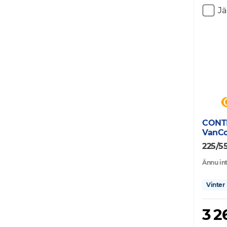
J
CONT
VanCo
225/55
Ännu int
Vinter
3 2