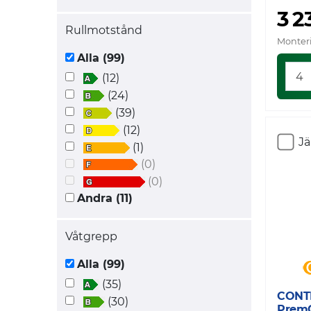
3 2
Rullmotstånd
Monteri
Alla (99)
(12)
(24)
(39)
(12)
J
(1)
(0)
(0)
Andra (11)
Våtgrepp
Alla (99)
(35)
CONT
(30)
Prem