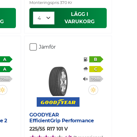
Monteringspris 370 Kr
LÄGG I
G
VARUKORG
Jämför
A
B
A
C
70db
70db
GOODYEAR
e 2
EfficientGrip Performance
225/55 R17 101 V