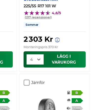
225/55 R17 101 W
4,6/5
(217 recensioner)
Sommar
2 303 Kr
Monteringspris 370 Kr
LÄGG I
G
VARUKORG
Jämför
B
B
A
A
71db
72db