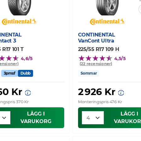
INENTAL
CONTINENTAL
ntact 3
VanCont Ultra
 R17 101 T
225/55 R17 109 H
4,6/5
4,5/5
censioner)
(22 recensioner)
3pmsf
Dubb
Sommar
60 Kr
2 926 Kr
ngspris 370 Kr
Monteringspris 476 Kr
LÄGG I
LÄGG I
VARUKORG
VARUKOR