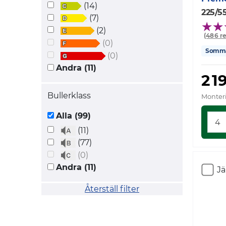
(14)
225/55
(7)
(2)
(486 r
(0)
Somm
(0)
Andra (11)
2 1
Bullerklass
Monteri
Alla (99)
(11)
(77)
(0)
Andra (11)
J
Återställ filter