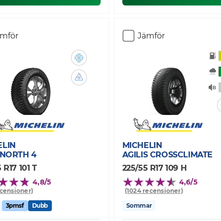
ämför
Jämför
ELIN
MICHELIN
 NORTH 4
AGILIS CROSSCLIMATE
 R17 101 T
225/55 R17 109 H
4,8/5
4,6/5
ecensioner)
(1024 recensioner)
3pmsf
Dubb
Sommar