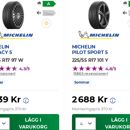
A
70db
ELIN
MICHELIN
ACY 5
PILOT SPORT 5
5 R17 97 W
225/55 R17 101 Y
4,5/5
4,8/5
ensioner)
(5865 recensioner)
ar
Sommar
39 Kr
2 688 Kr
ngspris 370 Kr
Monteringspris 370 Kr
LÄGG I
LÄGG I
VARUKORG
VARUKOR