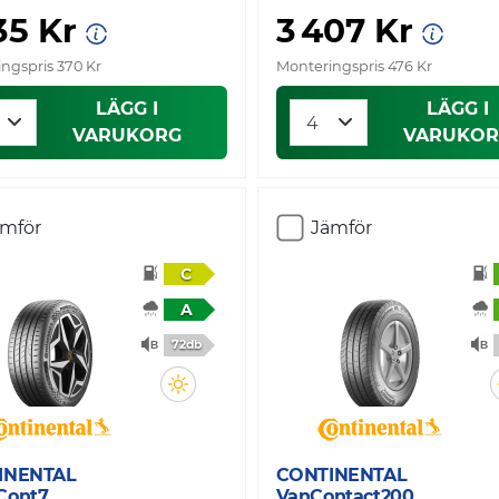
35 Kr
3 407 Kr
ngspris 370 Kr
Monteringspris 476 Kr
LÄGG I
LÄGG I
VARUKORG
VARUKOR
ämför
Jämför
C
A
72db
INENTAL
CONTINENTAL
Cont7
VanContact200