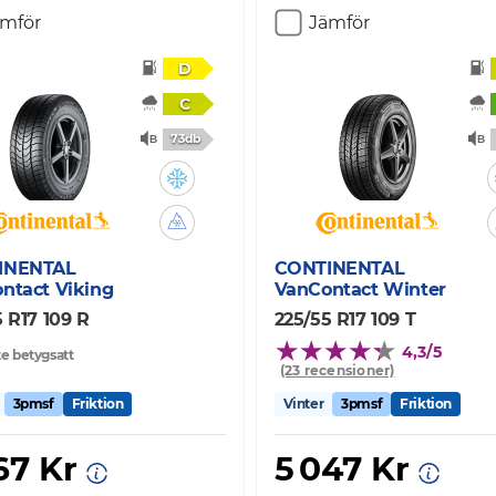
ämför
Jämför
D
C
73db
INENTAL
CONTINENTAL
ntact Viking
VanContact Winter
 R17 109 R
225/55 R17 109 T
4,3/5
e betygsatt
(23 recensioner)
3pmsf
Friktion
Vinter
3pmsf
Friktion
67 Kr
5 047 Kr