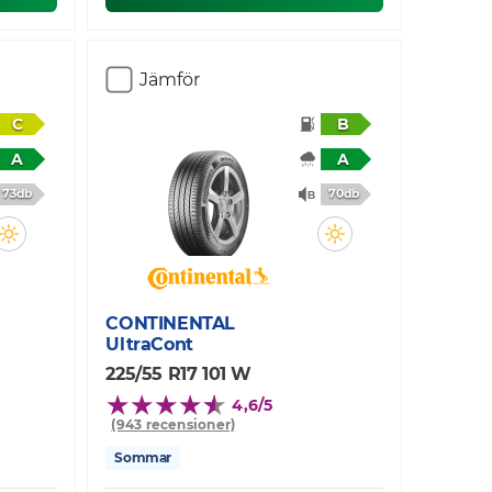
Jämför
C
B
A
A
73db
70db
CONTINENTAL
UltraCont
225/55 R17 101 W
4,6/5
(943 recensioner)
Sommar