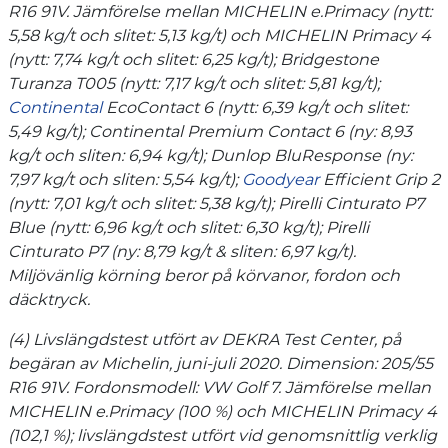
R16 91V. Jämförelse mellan MICHELIN e.Primacy (nytt:
5,58 kg/t och slitet: 5,13 kg/t) och MICHELIN Primacy 4
(nytt: 7,74 kg/t och slitet: 6,25 kg/t); Bridgestone
Turanza T005 (nytt: 7,17 kg/t och slitet: 5,81 kg/t);
Continental
EcoContact 6 (nytt: 6,39 kg/t och slitet:
5,49 kg/t); Continental Premium Contact 6 (ny: 8,93
kg/t och sliten: 6,94 kg/t); Dunlop BluResponse (ny:
7,97 kg/t och sliten: 5,54 kg/t);
Goodyear
Efficient Grip 2
(nytt: 7,01 kg/t och slitet: 5,38 kg/t); Pirelli Cinturato P7
Blue (nytt: 6,96 kg/t och slitet: 6,30 kg/t); Pirelli
Cinturato P7 (ny: 8,79 kg/t & sliten: 6,97 kg/t).
Miljövänlig körning beror på körvanor, fordon och
däcktryck.
(4) Livslängdstest utfört av DEKRA Test Center, på
begäran av Michelin, juni-juli 2020. Dimension: 205/55
R16 91V. Fordonsmodell: VW Golf 7. Jämförelse mellan
MICHELIN e.Primacy (100 %) och MICHELIN Primacy 4
(102,1 %); livslängdstest utfört vid genomsnittlig verklig