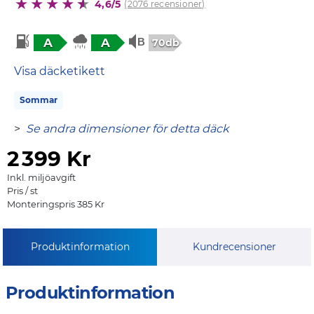
4,6/5
(2076 recensioner)
A
A
70db
Visa däcketikett
Sommar
>
Se andra dimensioner för detta däck
2
399 Kr
Inkl. miljöavgift
Pris / st
Monteringspris 385 Kr
Produktinformation
Kundrecensioner
Produktinformation