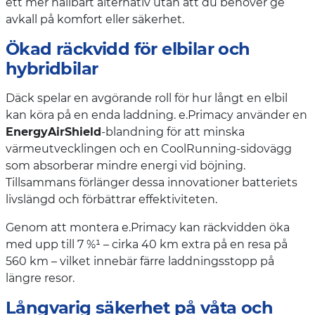
ett mer hållbart alternativ utan att du behöver ge
avkall på komfort eller säkerhet.
Ökad räckvidd för elbilar och
hybridbilar
Däck spelar en avgörande roll för hur långt en elbil
kan köra på en enda laddning. e.Primacy använder en
EnergyAirShield
-blandning för att minska
värmeutvecklingen och en CoolRunning-sidovägg
som absorberar mindre energi vid böjning.
Tillsammans förlänger dessa innovationer batteriets
livslängd och förbättrar effektiviteten.
Genom att montera e.Primacy kan räckvidden öka
med upp till 7 %¹ – cirka 40 km extra på en resa på
560 km – vilket innebär färre laddningsstopp på
längre resor.
Långvarig säkerhet på våta och