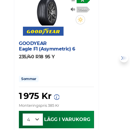
A
70db
GOODYEAR
C
Eagle F1 (Asymmetric) 6
U
235/40 R18 95 Y
2
Sommar
1 975 Kr
Monteringspris 385 Kr
Mo
LÄGG I VARUKORG