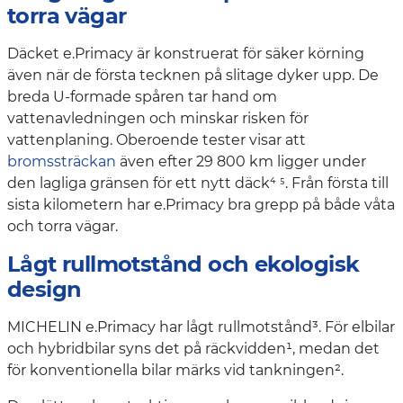
torra vägar
Däcket e.Primacy är konstruerat för säker körning
även när de första tecknen på slitage dyker upp. De
breda U-formade spåren tar hand om
vattenavledningen och minskar risken för
vattenplaning. Oberoende tester visar att
bromssträckan
även efter 29 800 km ligger under
den lagliga gränsen för ett nytt däck⁴ ⁵. Från första till
sista kilometern har e.Primacy bra grepp på både våta
och torra vägar.
Lågt rullmotstånd och ekologisk
design
MICHELIN e.Primacy har lågt rullmotstånd³. För elbilar
och hybridbilar syns det på räckvidden¹, medan det
för konventionella bilar märks vid tankningen².