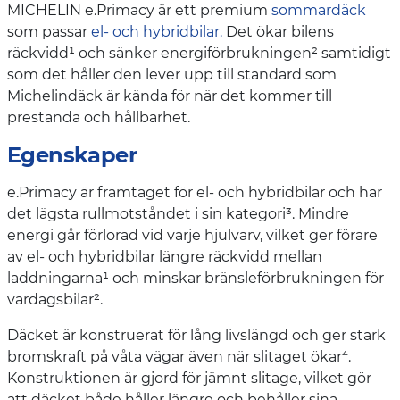
MICHELIN e.Primacy är ett premium
sommardäck
som passar
el- och hybridbilar.
Det ökar bilens
räckvidd¹ och sänker energiförbrukningen² samtidigt
som det håller den lever upp till standard som
Michelindäck är kända för när det kommer till
prestanda och hållbarhet.
Egenskaper
e.Primacy är framtaget för el- och hybridbilar och har
det lägsta rullmotståndet i sin kategori³. Mindre
energi går förlorad vid varje hjulvarv, vilket ger förare
av el- och hybridbilar längre räckvidd mellan
laddningarna¹ och minskar bränsleförbrukningen för
vardagsbilar².
Däcket är konstruerat för lång livslängd och ger stark
bromskraft på våta vägar även när slitaget ökar⁴.
Konstruktionen är gjord för jämnt slitage, vilket gör
att däcket både håller längre och behåller sina