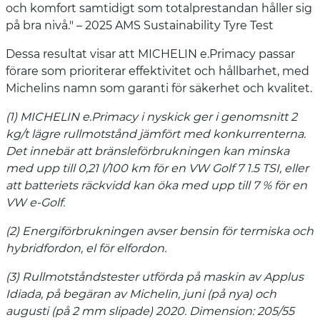
och komfort samtidigt som totalprestandan håller sig
på bra nivå." – 2025 AMS Sustainability Tyre Test
Dessa resultat visar att MICHELIN e.Primacy passar
förare som prioriterar effektivitet och hållbarhet, med
Michelins namn som garanti för säkerhet och kvalitet.
(1) MICHELIN e.Primacy i nyskick ger i genomsnitt 2
kg/t lägre rullmotstånd jämfört med konkurrenterna.
Det innebär att bränsleförbrukningen kan minska
med upp till 0,21 l/100 km för en VW Golf 7 1.5 TSI, eller
att batteriets räckvidd kan öka med upp till 7 % för en
VW e-Golf.
(2) Energiförbrukningen avser bensin för termiska och
hybridfordon, el för elfordon.
(3) Rullmotståndstester utförda på maskin av Applus
Idiada, på begäran av Michelin, juni (på nya) och
augusti (på 2 mm slipade) 2020. Dimension: 205/55