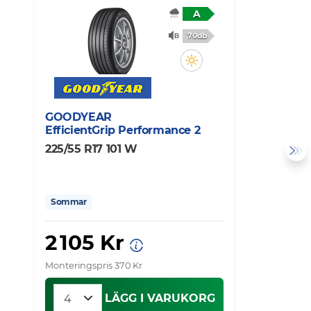
A
70db
GOODYEAR
C
EfficientGrip Performance 2
U
225/55 R17 101 W
2
Sommar
2 105 Kr
Monteringspris 370 Kr
Mo
LÄGG I VARUKORG