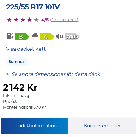
225/55 R17 101V
4/5
(2 recensioner)
B
C
70db
Visa däcketikett
Sommar
>
Se andra dimensioner för detta däck
2
142 Kr
Inkl. miljöavgift
Pris / st
Monteringspris 370 Kr
Produktinformation
Kundrecensioner