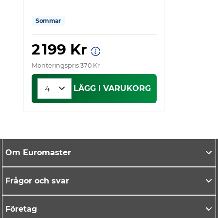
Sommar
2 199 Kr
Monteringspris 370 Kr
Mo
LÄGG I VARUKORG
Om Euromaster
Frågor och svar
Företag