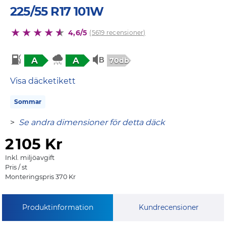
225/55 R17 101W
4,6/5
(5619 recensioner)
A
A
70db
Visa däcketikett
Sommar
>
Se andra dimensioner för detta däck
2
105 Kr
Inkl. miljöavgift
Pris / st
Monteringspris 370 Kr
Produktinformation
Kundrecensioner