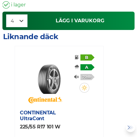
i lager
LÄGG I VARUKORG
Liknande däck
B
A
70db
CONTINENTAL
C
UltraCont
P
225/55 R17 101 W
2