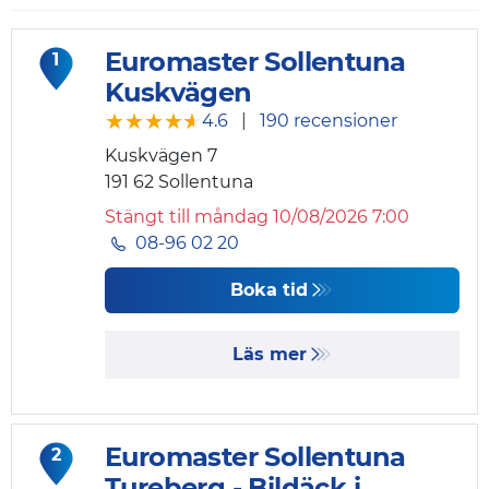
Euromaster Sollentuna
1
Kuskvägen
★★★★★
★★★★★
4.6
|
190 recensioner
Kuskvägen 7
191 62
Sollentuna
Stängt till måndag 10/08/2026 7:00
08-96 02 20
Boka tid
Läs mer
Euromaster Sollentuna
2
Tureberg - Bildäck i