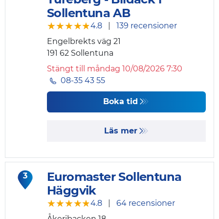
Sollentuna AB
★★★★★
★★★★★
4.8
|
139 recensioner
Engelbrekts väg 21
191 62
Sollentuna
Stängt till måndag 10/08/2026 7:30
08-35 43 55
Boka tid
Läs mer
Euromaster Sollentuna
3
Häggvik
★★★★★
★★★★★
4.8
|
64 recensioner
Åkeribacken 18