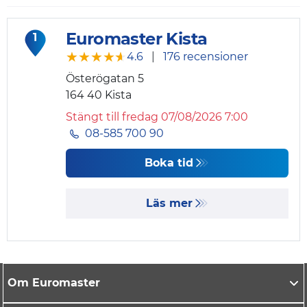
Euromaster Kista
1
★★★★★
★★★★★
4.6
|
176 recensioner
Österögatan 5
164 40
Kista
Stängt till fredag 07/08/2026 7:00
08-585 700 90
Boka tid
Läs mer
Om Euromaster