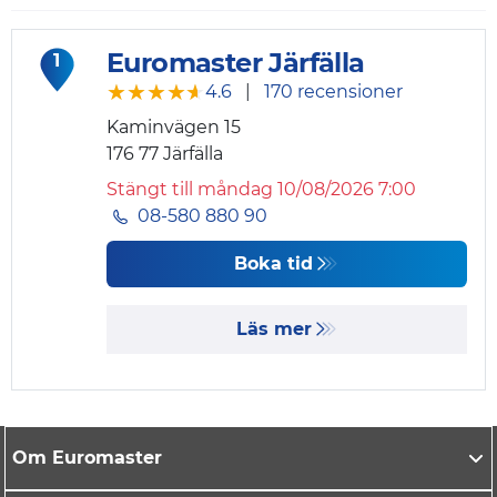
Euromaster Järfälla
1
★★★★★
★★★★★
4.6
|
170 recensioner
Kaminvägen 15
176 77
Järfälla
Stängt till måndag 10/08/2026 7:00
08-580 880 90
Boka tid
Läs mer
Om Euromaster