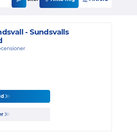
dsvall - Sundsvalls
d
ecensioner
id
er