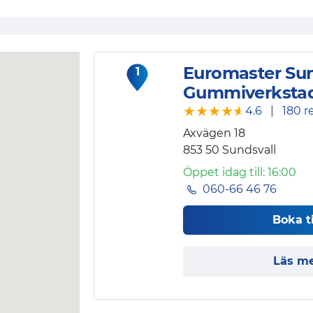
Euromaster Sun
1
Gummiverksta
★★★★★
★★★★★
4.6
|
180 r
Axvägen 18
853 50
Sundsvall
Öppet idag till: 16:00
060-66 46 76
Boka t
Läs m