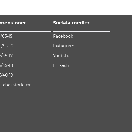
mensioner
Sociala medier
5/65-15
Facebook
5/55-16
Instagram
5/45-17
Youtube
5/45-18
LinkedIn
5/40-19
la däckstorlekar