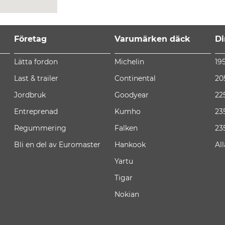
Företag
Varumärken däck
Di
Lätta fordon
Michelin
19
Last & trailer
Continental
20
Jordbruk
Goodyear
22
Entreprenad
Kumho
23
Regummering
Falken
23
Bli en del av Euromaster
Hankook
Al
Yartu
Tigar
Nokian