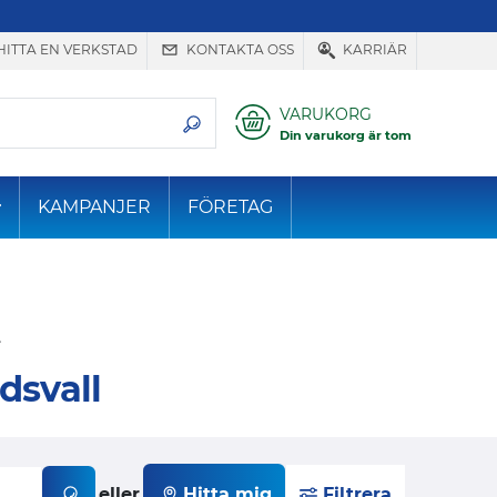
HITTA EN VERKSTAD
KONTAKTA OSS
KARRIÄR
VARUKORG
Din varukorg är tom
KAMPANJER
FÖRETAG
.
dsvall
eller
Hitta mig
Filtrera