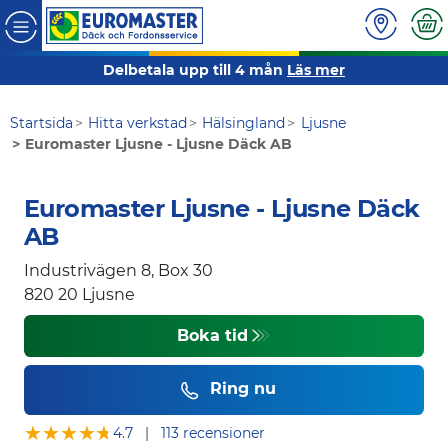
Delbetala upp till 4 mån
Läs mer
Startsida
Hitta verkstad
Hälsingland
Ljusne
Euromaster Ljusne - Ljusne Däck AB
Euromaster Ljusne - Ljusne Däck
AB
Industrivägen 8, Box 30
820 20
Ljusne
Boka tid
Ring nu
★★★★★
★★★★★
4.7
|
113 recensioner