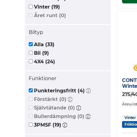
Vinter (19)
Året runt (0)
Biltyp
Alla (33)
Bil (9)
4X4 (24)
Funktioner
CONT
Winte
Punkteringsfritt (4)
275/4
Förstärkt (0)
Ännu int
Självtätande (0)
Bullerdämpning (0)
Vinter
Friktio
3PMSF (19)