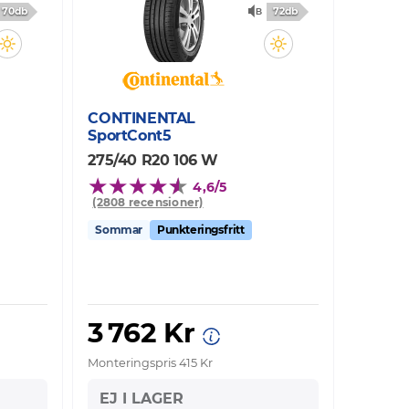
70db
72db
CONTINENTAL
SportCont5
275/40 R20 106 W
4,6/5
(2808 recensioner)
Sommar
Punkteringsfritt
3 762 Kr
Monteringspris 415 Kr
EJ I LAGER