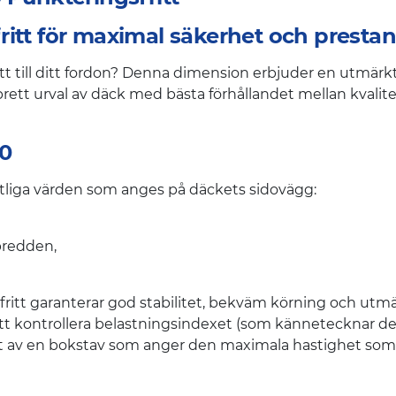
itt för maximal säkerhet och presta
itt till ditt fordon? Denna dimension erbjuder en utmär
rett urval av däck med bästa förhållandet mellan kvalitet 
20
tliga värden som anges på däckets sidovägg:
bredden,
itt garanterar god stabilitet, bekväm körning och utmär
å att kontrollera belastningsindexet (som kännetecknar
erat av en bokstav som anger den maximala hastighet so