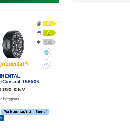
D
C
73db
INENTAL
rContact TS860S
0 R20 106 V
e betygsatt
Punkteringsfritt
3pmsf
n