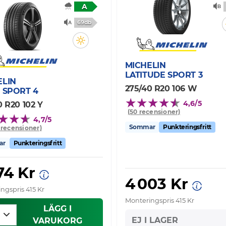
A
69db
MICHELIN
LATITUDE SPORT 3
ELIN
275/40 R20 106 W
 SPORT 4
4,6/5
0 R20 102 Y
(50 recensioner)
4,7/5
Sommar
Punkteringsfritt
0 recensioner)
ar
Punkteringsfritt
74 Kr
4 003 Kr
ngspris 415 Kr
Monteringspris 415 Kr
LÄGG I
EJ I LAGER
VARUKORG