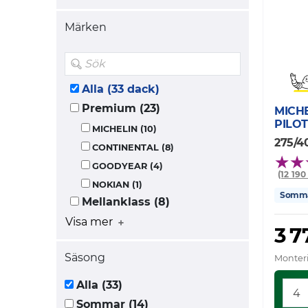
Märken
Alla (33 dack)
Premium (23)
MICH
PILOT
MICHELIN (10)
275/4
CONTINENTAL (8)
GOODYEAR (4)
(12 19
NOKIAN (1)
Somm
Mellanklass (8)
Visa mer
3 7
Säsong
Monteri
Alla (33)
Sommar (14)