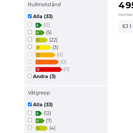
4 
Rullmotstånd
Monteri
Alla (33)
(0)
EJ 
(5)
(22)
(3)
(0)
(0)
(0)
Andra (3)
Våtgrepp
Alla (33)
(12)
(7)
(4)