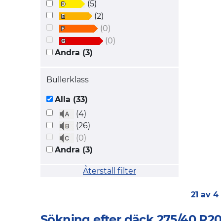
(5)
(2)
(0)
(0)
Andra (3)
Bullerklass
Alla (33)
(4)
(26)
(0)
Andra (3)
Återställ filter
21 av 4
Sökning efter däck 275/40 R20