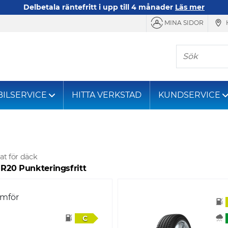
Delbetala räntefritt i upp till 4 månader
Läs mer
MINA SIDOR
Sök
BILSERVICE
HITTA VERKSTAD
KUNDSERVICE
at för däck
 R20 Punkteringsfritt
ämför
C