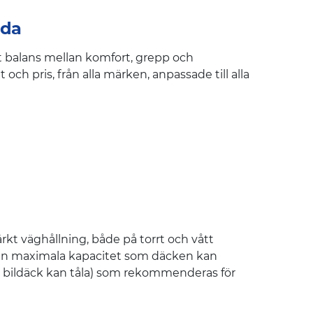
nda
kt balans mellan komfort, grepp och
och pris, från alla märken, anpassade till alla
kt väghållning, både på torrt och vått
 den maximala kapacitet som däcken kan
m bildäck kan tåla) som rekommenderas för