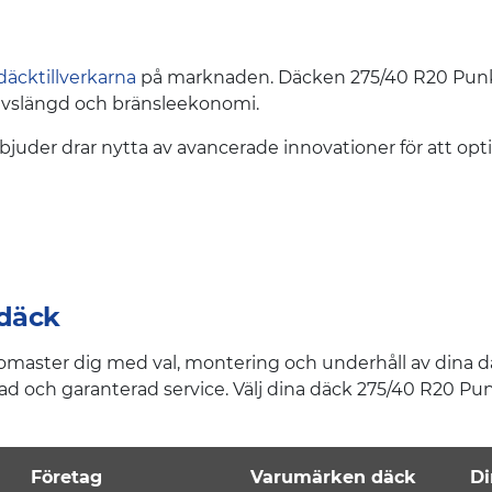
däcktillverkarna
på marknaden. Däcken 275/40 R20 Punkte
 livslängd och bränsleekonomi.
juder drar nytta av avancerade innovationer för att opt
 däck
omaster dig med val, montering och underhåll av dina däc
rad och garanterad service. Välj dina däck 275/40 R20 Pun
Företag
Varumärken däck
Di