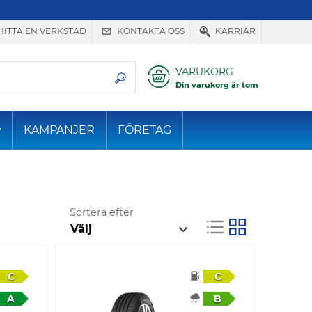
HITTA EN VERKSTAD
KONTAKTA OSS
KARRIÄR
VARUKORG
Din varukorg är tom
KAMPANJER
FÖRETAG
Sortera efter
C
C
A
B