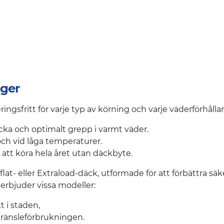
nger
gsfritt för varje typ av körning och varje väderförhålla
ka och optimalt grepp i varmt väder.
 och vid låga temperaturer.
 att köra hela året utan däckbyte.
 eller Extraload-däck, utformade för att förbättra säker
 erbjuder vissa modeller:
t i staden,
 bränsleförbrukningen.