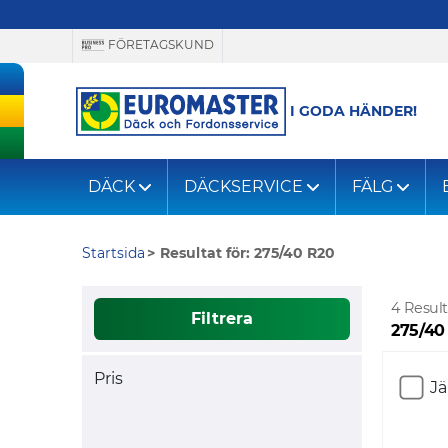
FÖRETAGSKUND
I GODA HÄNDER!
DÄCK
DÄCKSERVICE
FÄLG
Startsida
Resultat för: 275/40 R20
4 Result
Filtrera
275/40
Pris
J