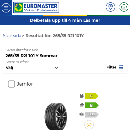
Delbetala upp till 4 mån
Läs mer
Startsida
Resultat för: 265/35 R21 101Y
5 Resultat för däck
265/35 R21 101 Y Sommar
Sortera efter
Filter
Jämför
C
B
71db