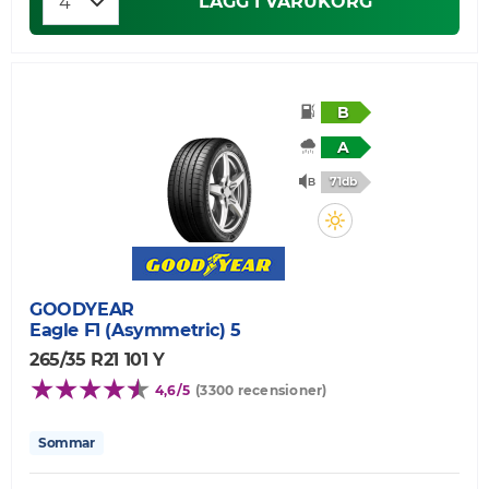
LÄGG I VARUKORG
B
A
71db
GOODYEAR
Eagle F1 (Asymmetric) 5
265/35 R21 101 Y
4,6/5
(3300 recensioner)
Sommar