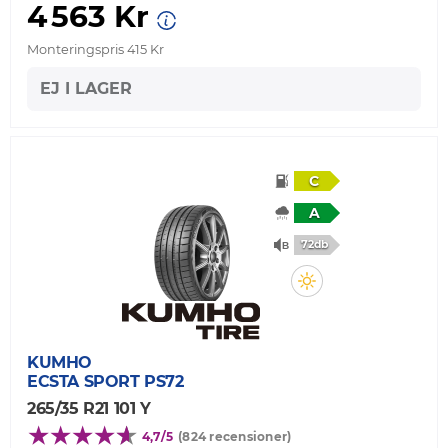
4 563 Kr
Monteringspris 415 Kr
EJ I LAGER
C
A
72db
KUMHO
ECSTA SPORT PS72
265/35 R21 101 Y
4,7/5
(824 recensioner)