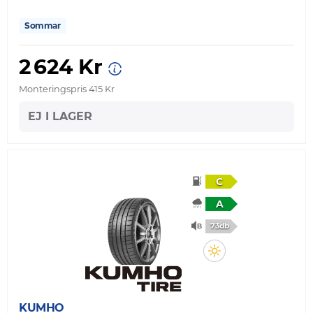
Sommar
2 624 Kr
Monteringspris 415 Kr
EJ I LAGER
C
A
73db
KUMHO