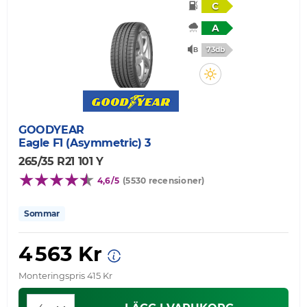
C
A
73db
GOODYEAR
Eagle F1 (Asymmetric) 3
265/35 R21 101 Y
4,6/5
(5530 recensioner)
Sommar
4 563 Kr
Monteringspris 415 Kr