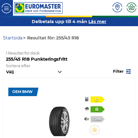
Delbetala upp till 4 mån
Läs mer
Startsida
Resultat för: 255/45 R18
1 Resultat för däck
255/45 R18 Punkteringsfritt
Sortera efter
Filter
OEM BMW
D
B
72db