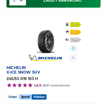
LÄGG I VARUKORG
C
E
71db
MICHELIN
X-ICE SNOW SUV
245/55 R19 103 H
4,8/5
(887 recensioner)
Vinter
3pmsf
Friktion