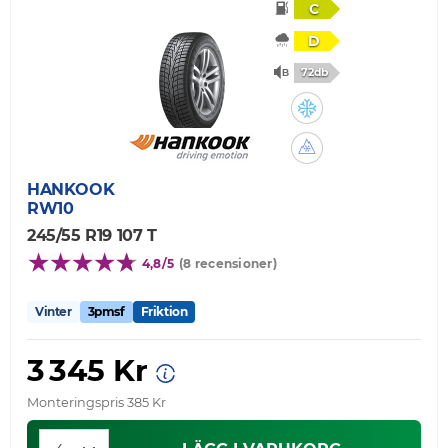
C
D
72db
HANKOOK
RW10
245/55 R19 107 T
4,8/5
(8 recensioner)
Vinter
3pmsf
Friktion
3 345 Kr
Monteringspris 385 Kr