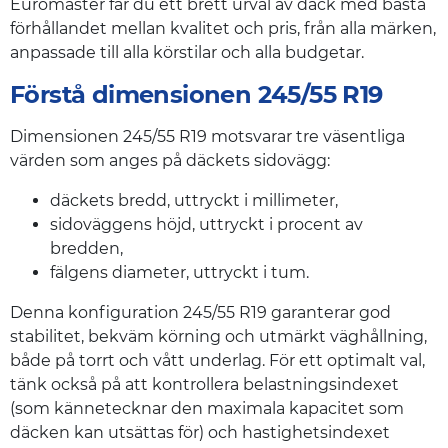
Euromaster får du ett brett urval av däck med bästa
förhållandet mellan kvalitet och pris, från alla märken,
anpassade till alla körstilar och alla budgetar.
Förstå dimensionen 245/55 R19
Dimensionen 245/55 R19 motsvarar tre väsentliga
värden som anges på däckets sidovägg:
däckets bredd, uttryckt i millimeter,
sidoväggens höjd, uttryckt i procent av
bredden,
fälgens diameter, uttryckt i tum.
Denna konfiguration 245/55 R19 garanterar god
stabilitet, bekväm körning och utmärkt väghållning,
både på torrt och vått underlag. För ett optimalt val,
tänk också på att kontrollera belastningsindexet
(som kännetecknar den maximala kapacitet som
däcken kan utsättas för) och hastighetsindexet