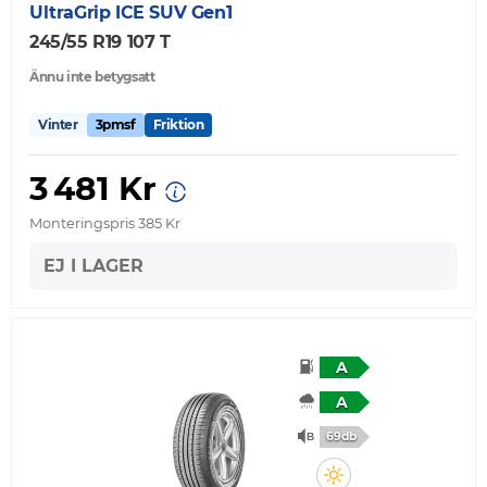
UltraGrip ICE SUV Gen1
245/55 R19 107 T
Ännu inte betygsatt
Vinter
3pmsf
Friktion
3 481 Kr
Monteringspris 385 Kr
EJ I LAGER
A
A
69db