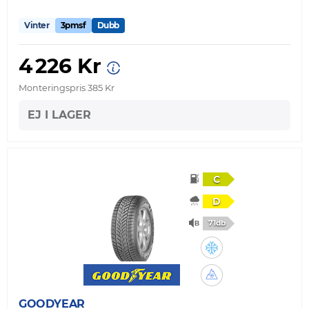
Vinter
3pmsf
Dubb
4 226 Kr
Monteringspris 385 Kr
EJ I LAGER
C
D
71db
GOODYEAR