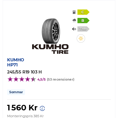
C
B
71db
KUMHO
HP71
245/55 R19 103 H
4,5/5
(53 recensioner)
Sommar
1 560 Kr
Monteringspris 385 Kr