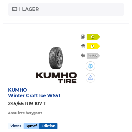
EJ I LAGER
C
D
72db
KUMHO
Winter Craft Ice WS51
245/55 R19 107 T
Ännu inte betygsatt
Vinter
3pmsf
Friktion