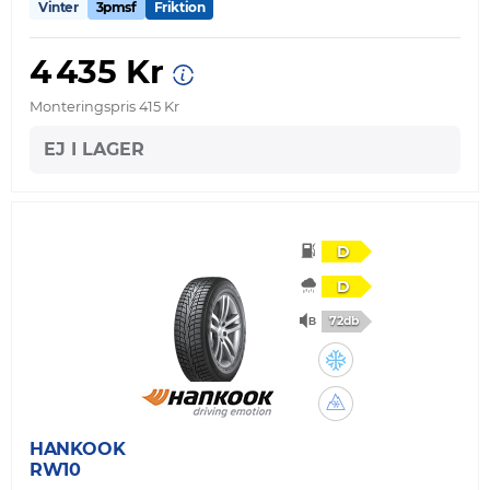
Vinter
3pmsf
Friktion
4 435 Kr
Monteringspris 415 Kr
EJ I LAGER
D
D
72db
HANKOOK
RW10