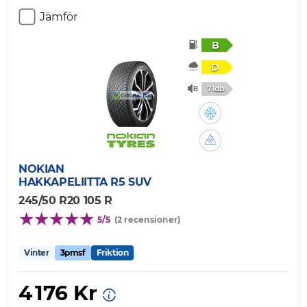
Jämför
B
D
71db
NOKIAN
HAKKAPELIITTA R5 SUV
245/50 R20 105 R
5/5
(2 recensioner)
Vinter
3pmsf
Friktion
4 176 Kr