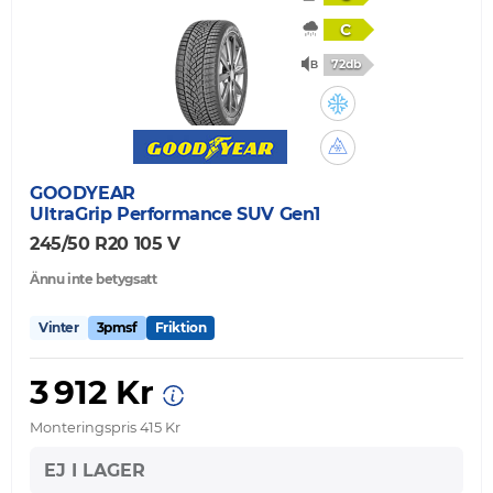
C
72db
GOODYEAR
UltraGrip Performance SUV Gen1
245/50 R20 105 V
Ännu inte betygsatt
Vinter
3pmsf
Friktion
3 912 Kr
Monteringspris 415 Kr
EJ I LAGER