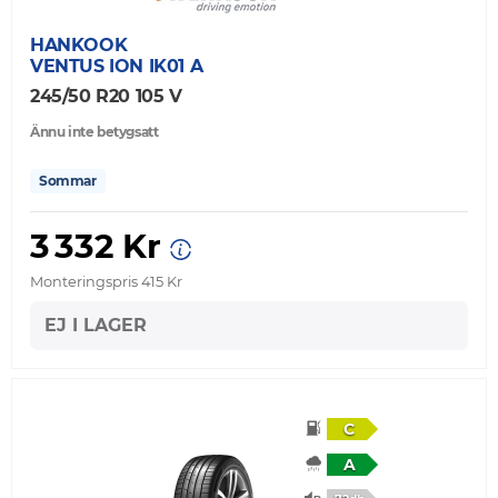
HANKOOK
VENTUS ION IK01 A
245/50 R20 105 V
Ännu inte betygsatt
Sommar
3 332 Kr
Monteringspris 415 Kr
EJ I LAGER
C
A