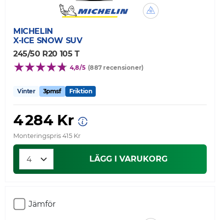
MICHELIN
X-ICE SNOW SUV
245/50 R20 105 T
4,8/5
(887 recensioner)
Vinter
3pmsf
Friktion
4 284 Kr
Monteringspris 415 Kr
LÄGG I VARUKORG
Jämför