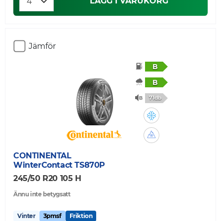
LÄGG I VARUKORG
Jämför
B
B
71db
CONTINENTAL
WinterContact TS870P
245/50 R20 105 H
Ännu inte betygsatt
Vinter
3pmsf
Friktion