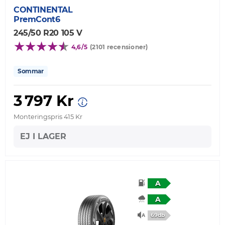
CONTINENTAL
PremCont6
245/50 R20 105 V
4,6/5
(2101 recensioner)
Sommar
3 797 Kr
Monteringspris 415 Kr
EJ I LAGER
A
A
69db