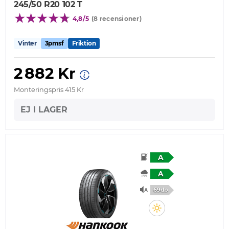
245/50 R20 102 T
4,8/5
(8 recensioner)
Vinter
3pmsf
Friktion
2 882 Kr
Monteringspris 415 Kr
EJ I LAGER
A
A
69db