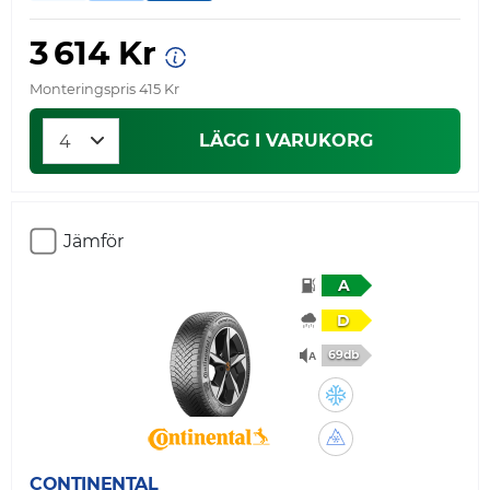
3 614 Kr
Monteringspris 415 Kr
LÄGG I VARUKORG
Jämför
A
D
69db
CONTINENTAL