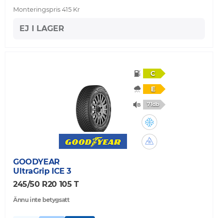
Monteringspris 415 Kr
EJ I LAGER
C
E
71db
GOODYEAR
UltraGrip ICE 3
245/50 R20 105 T
Ännu inte betygsatt