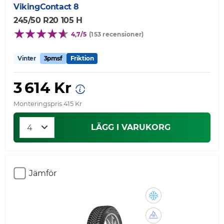
VikingContact 8
245/50 R20 105 H
4,7/5
(153 recensioner)
Vinter
3pmsf
Friktion
3 614 Kr
Monteringspris 415 Kr
LÄGG I VARUKORG
Jämför