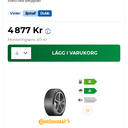
Ännu inte betygsatt
Vinter
3pmsf
Dubb
4 877 Kr
Monteringspris 415 Kr
LÄGG I VARUKORG
B
A
72db