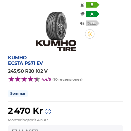
B
A
70db
KUMHO
ECSTA PS71 EV
245/50 R20 102 V
4,4/5
(10 recensioner)
Sommar
2 470 Kr
Monteringspris 415 Kr