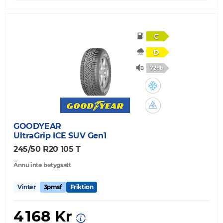
C
D
72db
GOODYEAR
UltraGrip ICE SUV Gen1
245/50 R20 105 T
Ännu inte betygsatt
Vinter
3pmsf
Friktion
4 168 Kr