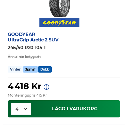
GOODYEAR
UltraGrip Arctic 2 SUV
245/50 R20 105 T
Ännu inte betygsatt
Vinter
3pmsf
Dubb
4 418 Kr
Monteringspris 415 Kr
LÄGG I VARUKORG