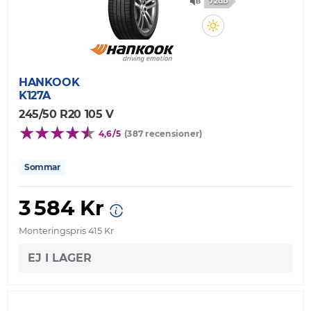
72db
HANKOOK
K127A
245/50 R20 105 V
4,6/5
(387 recensioner)
Sommar
3 584 Kr
Monteringspris 415 Kr
EJ I LAGER