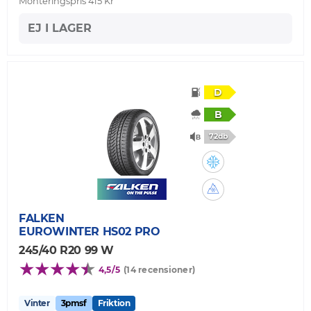
Monteringspris 415 Kr
EJ I LAGER
D
B
72db
FALKEN
EUROWINTER HS02 PRO
245/40 R20 99 W
4,5/5
(14 recensioner)
Vinter
3pmsf
Friktion