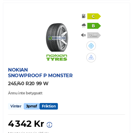
C
B
71db
NOKIAN
SNOWPROOF P MONSTER
245/40 R20 99 W
Ännu inte betygsatt
Vinter
3pmsf
Friktion
4 342 Kr