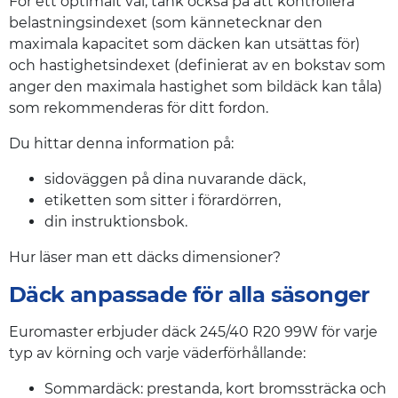
För ett optimalt val, tänk också på att kontrollera
belastningsindexet (som kännetecknar den
maximala kapacitet som däcken kan utsättas för)
och hastighetsindexet (definierat av en bokstav som
anger den maximala hastighet som bildäck kan tåla)
som rekommenderas för ditt fordon.
Du hittar denna information på:
sidoväggen på dina nuvarande däck,
etiketten som sitter i förardörren,
din instruktionsbok.
Hur läser man ett däcks dimensioner?
Däck anpassade för alla säsonger
Euromaster erbjuder däck 245/40 R20 99W för varje
typ av körning och varje väderförhållande:
Sommardäck: prestanda, kort bromssträcka och