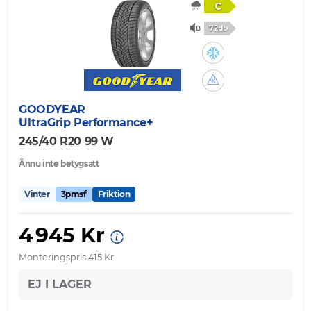
C
72db
GOODYEAR
UltraGrip Performance+
245/40 R20 99 W
Ännu inte betygsatt
Vinter
3pmsf
Friktion
4 945 Kr
Monteringspris 415 Kr
EJ I LAGER