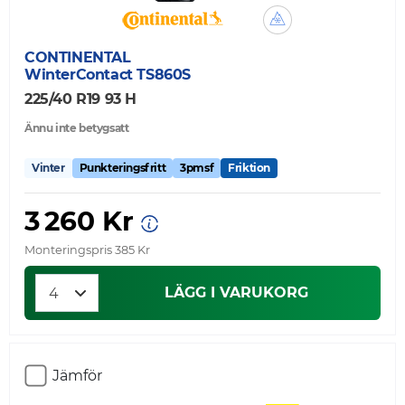
CONTINENTAL
WinterContact TS860S
225/40 R19 93 H
Ännu inte betygsatt
Vinter
Punkteringsfritt
3pmsf
Friktion
3 260 Kr
Monteringspris 385 Kr
LÄGG I VARUKORG
Jämför