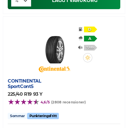
LÄGG I VARUKORG
D
A
72db
CONTINENTAL
SportCont5
225/40 R19 93 Y
4,6/5
(2808 recensioner)
Sommar
Punkteringsfritt