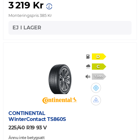
3 219 Kr
Monteringspris 385 Kr
EJ I LAGER
D
C
72db
CONTINENTAL
WinterContact TS860S
225/40 R19 93 V
Ännu inte betygsatt