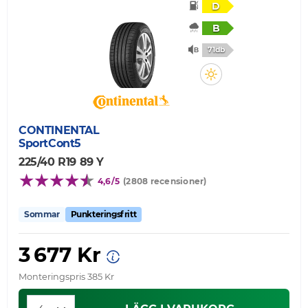
D
B
71db
CONTINENTAL
SportCont5
225/40 R19 89 Y
4,6/5
(2808 recensioner)
Sommar
Punkteringsfritt
3 677 Kr
Monteringspris 385 Kr