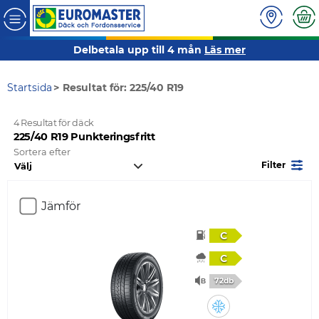
Delbetala upp till 4 mån
Läs mer
Startsida
Resultat för: 225/40 R19
4 Resultat för däck
225/40 R19 Punkteringsfritt
Sortera efter
Filter
Jämför
C
C
72db