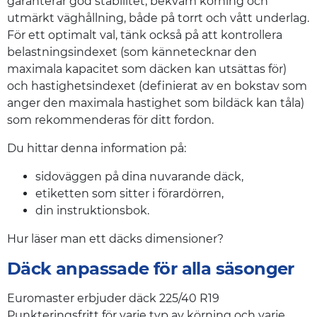
garanterar god stabilitet, bekväm körning och
utmärkt väghållning, både på torrt och vått underlag.
För ett optimalt val, tänk också på att kontrollera
belastningsindexet (som kännetecknar den
maximala kapacitet som däcken kan utsättas för)
och hastighetsindexet (definierat av en bokstav som
anger den maximala hastighet som bildäck kan tåla)
som rekommenderas för ditt fordon.
Du hittar denna information på:
sidoväggen på dina nuvarande däck,
etiketten som sitter i förardörren,
din instruktionsbok.
Hur läser man ett däcks dimensioner?
Däck anpassade för alla säsonger
Euromaster erbjuder däck 225/40 R19
Punkteringsfritt för varje typ av körning och varje