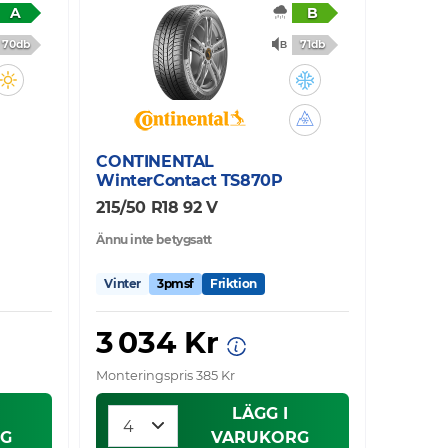
A
B
70db
71db
CONTINENTAL
WinterContact TS870P
215/50 R18 92 V
Ännu inte betygsatt
Vinter
3pmsf
Friktion
3 034 Kr
Monteringspris 385 Kr
LÄGG I
G
VARUKORG