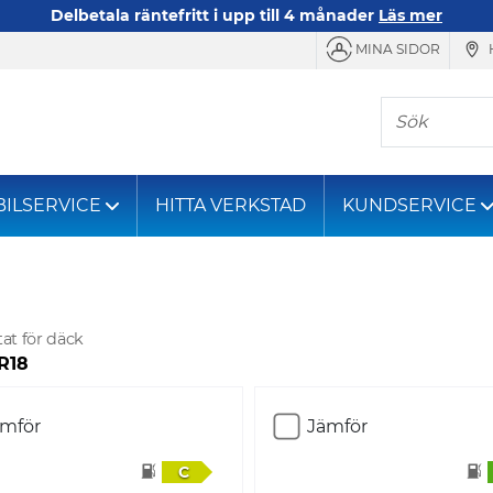
Delbetala räntefritt i upp till 4 månader
Läs mer
MINA SIDOR
Sök
BILSERVICE
HITTA VERKSTAD
KUNDSERVICE
tat för däck
 R18
ämför
Jämför
C