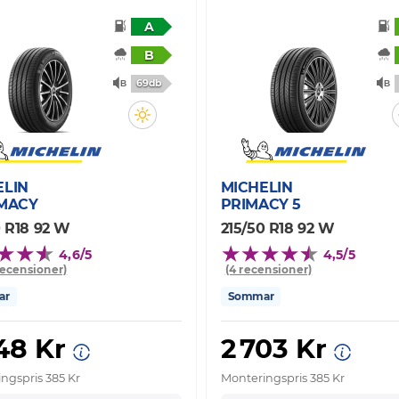
A
B
69db
ELIN
MICHELIN
IMACY
PRIMACY 5
0 R18 92 W
215/50 R18 92 W
4,6/5
4,5/5
recensioner)
(4 recensioner)
ar
Sommar
648 Kr
2 703 Kr
ngspris 385 Kr
Monteringspris 385 Kr