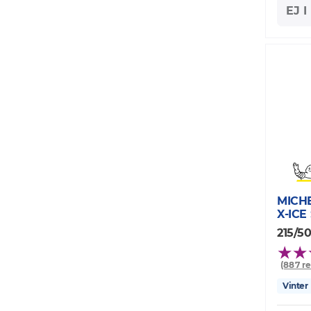
EJ 
MICH
X-IC
215/50
(887 r
Vinter