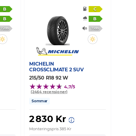
B
C
B
B
72db
71db
MICHELIN
CROSSCLIMATE 2 SUV
215/50 R18 92 W
4,7/5
(2464 recensioner)
Sommar
2 830 Kr
Monteringspris 385 Kr