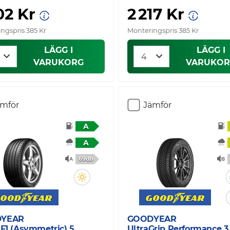
02 Kr
2 217 Kr
ngspris 385 Kr
Monteringspris 385 Kr
LÄGG I
LÄGG I
VARUKORG
VARUKOR
ämför
Jämför
A
A
69db
YEAR
GOODYEAR
 F1 (Asymmetric) 5
UltraGrip Performance 3