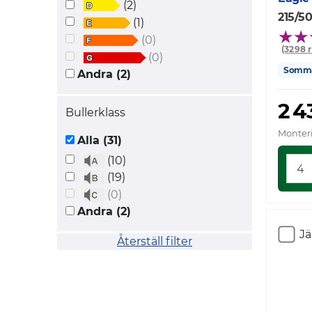
(2)
215/5
(1)
(0)
(3298 
(0)
Somm
Andra (2)
2 4
Bullerklass
Monteri
Alla (31)
(10)
(19)
(0)
Andra (2)
J
Återställ filter