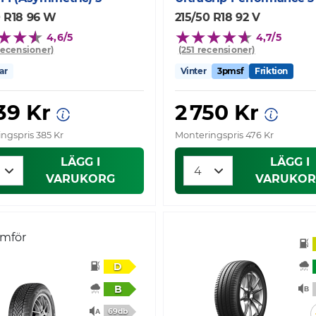
0 R18 96 W
215/50 R18 92 V
4,6/5
4,7/5
recensioner)
(251 recensioner)
ar
Vinter
3pmsf
Friktion
39 Kr
2 750 Kr
ngspris 385 Kr
Monteringspris 476 Kr
LÄGG I
LÄGG I
VARUKORG
VARUKOR
ämför
D
B
69db