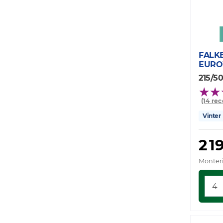
FALK
EURO
215/50
(14 re
Vinter
2 1
Monteri