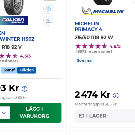
MICHELIN
PRIMACY 4
EN
215/50 R18 92 W
WINTER HS02
4,6/5
 R18 92 V
(8572 recensioner)
4,5/5
Sommar
censioner)
3pmsf
Friktion
93 Kr
2 474 Kr
ngspris 385 Kr
Monteringspris 385 Kr
LÄGG I
EJ I LAGER
VARUKORG