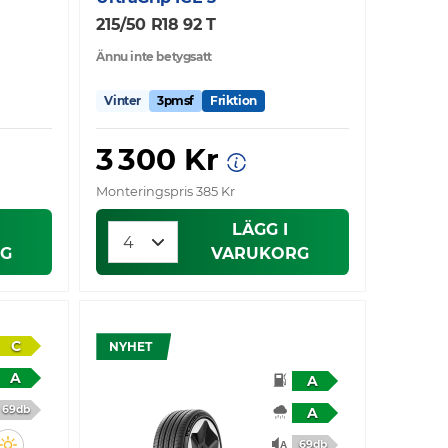
215/50 R18 92 T
Ännu inte betygsatt
Vinter
3pmsf
Friktion
3 300 Kr
Monteringspris 385 Kr
LÄGG I
G
VARUKORG
C
NYHET
A
A
69db
A
69db