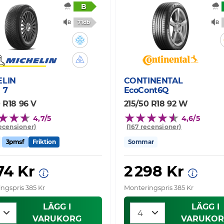
B
71db
ELIN
CONTINENTAL
 7
EcoCont6Q
 R18 96 V
215/50 R18 92 W
4,7/5
4,6/5
recensioner)
(167 recensioner)
3pmsf
Friktion
Sommar
74 Kr
2 298 Kr
ngspris 385 Kr
Monteringspris 385 Kr
LÄGG I
LÄGG I
VARUKORG
VARUKOR