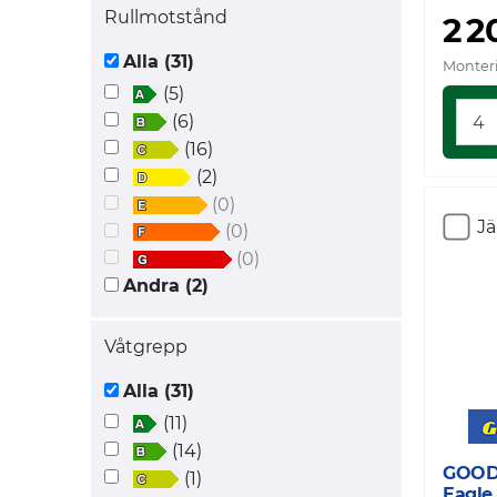
Rullmotstånd
2 2
Alla (31)
Monteri
(5)
(6)
(16)
(2)
(0)
J
(0)
(0)
Andra (2)
Våtgrepp
Alla (31)
(11)
(14)
GOOD
(1)
Eagle