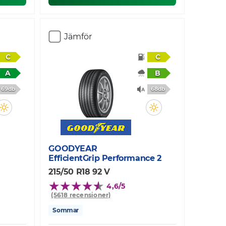
Jämför
C
C
A
B
69db
68db
GOODYEAR
EfficientGrip Performance 2
215/50 R18 92 V
4,6/5
(5618 recensioner)
Sommar