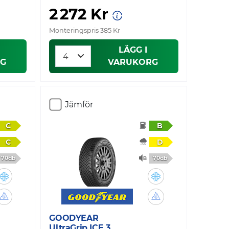
2 272 Kr
Monteringspris 385 Kr
LÄGG I
G
VARUKORG
Jämför
C
B
C
D
70db
70db
GOODYEAR
UltraGrip ICE 3