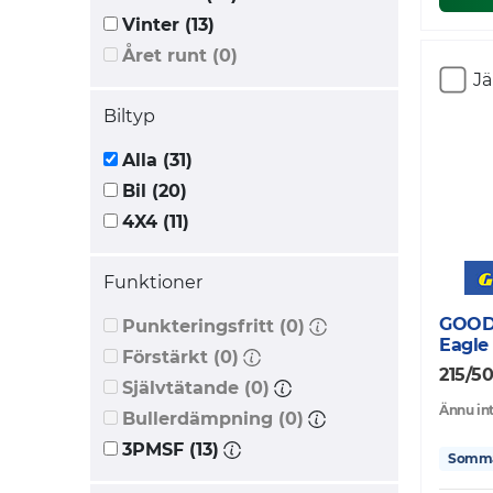
Vinter (13)
Året runt (0)
J
Biltyp
Alla (31)
Bil (20)
4X4 (11)
Funktioner
GOOD
Punkteringsfritt (0)
Eagle
Förstärkt (0)
215/50
Självtätande (0)
Ännu int
Bullerdämpning (0)
3PMSF (13)
Somm