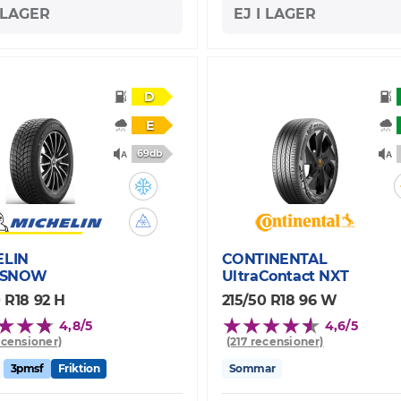
I LAGER
EJ I LAGER
D
E
69db
ELIN
CONTINENTAL
E SNOW
UltraContact NXT
 R18 92 H
215/50 R18 96 W
4,8/5
4,6/5
ecensioner)
(217 recensioner)
3pmsf
Friktion
Sommar