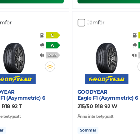
ämför
Jämför
C
A
69db
YEAR
GOODYEAR
 F1 (Asymmetric) 6
Eagle F1 (Asymmetric) 6
 R18 92 T
215/50 R18 92 W
e betygsatt
Ännu inte betygsatt
ar
Sommar