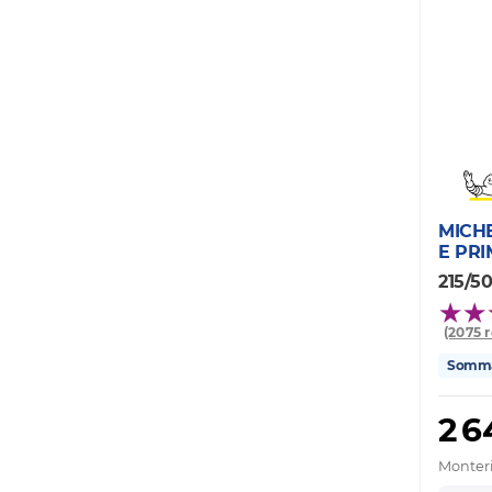
MICH
E PR
215/5
(2075 
Somm
2 
Monteri