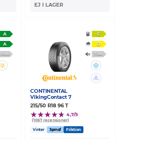
EJ I LAGER
A
C
A
D
69db
72db
CONTINENTAL
VikingContact 7
215/50 R18 96 T
4,7/5
(1067 recensioner)
Vinter
3pmsf
Friktion