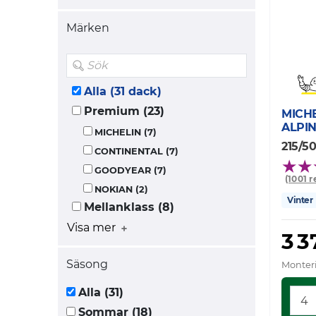
Märken
Alla (31 dack)
Premium (23)
MICH
ALPIN
MICHELIN (7)
215/50
CONTINENTAL (7)
GOODYEAR (7)
(1001 
NOKIAN (2)
Vinter
Mellanklass (8)
Visa mer
3 3
Säsong
Monteri
Alla (31)
Sommar (18)