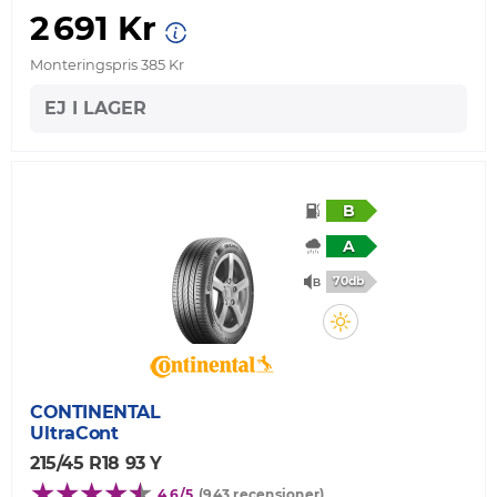
2 691 Kr
Monteringspris 385 Kr
EJ I LAGER
B
A
70db
CONTINENTAL
UltraCont
215/45 R18 93 Y
4,6/5
(943 recensioner)