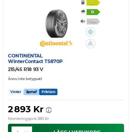
C
B
71db
CONTINENTAL
WinterContact TS870P
215/45 R18 93 V
Ännu inte betygsatt
Vinter
3pmsf
Friktion
2 893 Kr
Monteringspris 385 Kr