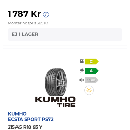
1 787 Kr
Monteringspris 385 Kr
EJ I LAGER
C
A
72db
KUMHO
ECSTA SPORT PS72
215/45 R18 93 Y