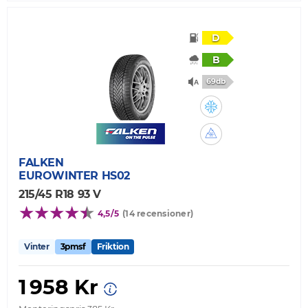
D
B
69db
FALKEN
EUROWINTER HS02
215/45 R18 93 V
4,5/5
(14 recensioner)
Vinter
3pmsf
Friktion
1 958 Kr