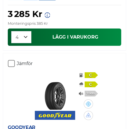
3 285 Kr
Monteringspris 385 Kr
LÄGG I VARUKORG
Jämför
C
C
70db
GOODYEAR