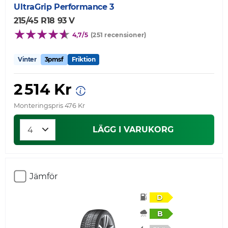
UltraGrip Performance 3
215/45 R18 93 V
4,7/5
(251 recensioner)
Vinter
3pmsf
Friktion
2 514 Kr
Monteringspris 476 Kr
LÄGG I VARUKORG
Jämför
D
B