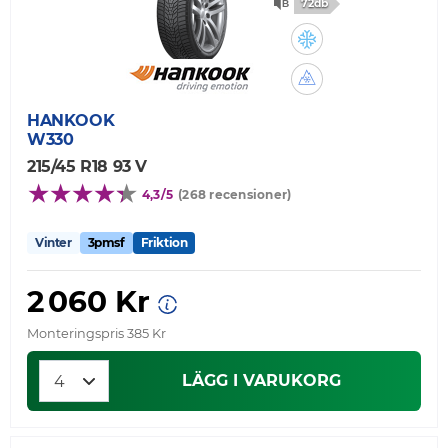
72db
HANKOOK
W330
215/45 R18 93 V
4,3/5
(268 recensioner)
Vinter
3pmsf
Friktion
2 060 Kr
Monteringspris 385 Kr
LÄGG I VARUKORG