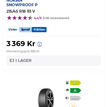
NOKIAN
SNOWPROOF P
215/45 R18 93 V
4,4/5
(148 recensioner)
Vinter
3pmsf
Friktion
3 369 Kr
Monteringspris 385 Kr
EJ I LAGER
C
A
68db