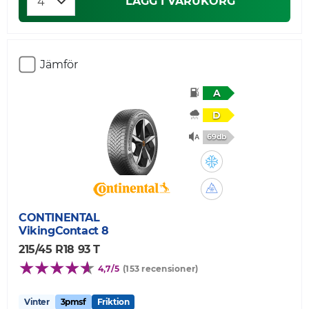
LÄGG I VARUKORG
Jämför
A
D
69db
CONTINENTAL
VikingContact 8
215/45 R18 93 T
4,7/5
(153 recensioner)
Vinter
3pmsf
Friktion