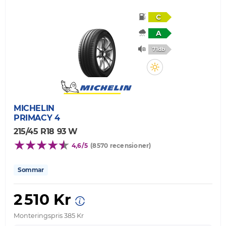
C
A
71db
MICHELIN
PRIMACY 4
215/45 R18 93 W
4,6/5
(8570 recensioner)
Sommar
2 510 Kr
Monteringspris 385 Kr