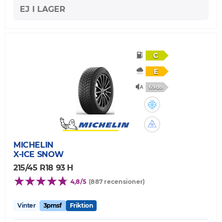
EJ I LAGER
C
E
69db
MICHELIN
X-ICE SNOW
215/45 R18 93 H
4,8/5
(887 recensioner)
Vinter
3pmsf
Friktion