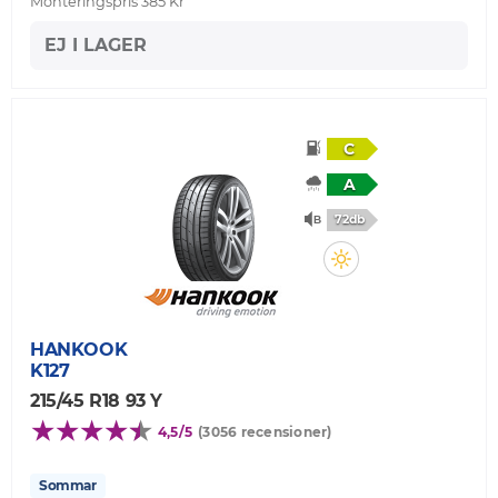
Monteringspris 385 Kr
EJ I LAGER
C
A
72db
HANKOOK
K127
215/45 R18 93 Y
4,5/5
(3056 recensioner)
Sommar