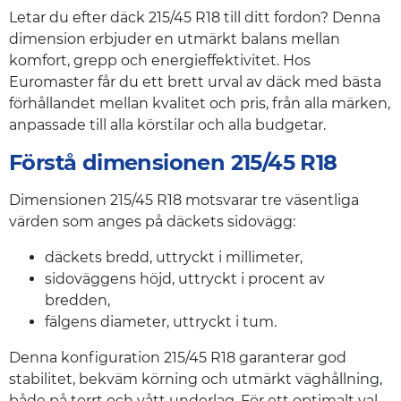
Letar du efter däck 215/45 R18 till ditt fordon? Denna
dimension erbjuder en utmärkt balans mellan
komfort, grepp och energieffektivitet. Hos
Euromaster får du ett brett urval av däck med bästa
förhållandet mellan kvalitet och pris, från alla märken,
anpassade till alla körstilar och alla budgetar.
Förstå dimensionen 215/45 R18
Dimensionen 215/45 R18 motsvarar tre väsentliga
värden som anges på däckets sidovägg:
däckets bredd, uttryckt i millimeter,
sidoväggens höjd, uttryckt i procent av
bredden,
fälgens diameter, uttryckt i tum.
Denna konfiguration 215/45 R18 garanterar god
stabilitet, bekväm körning och utmärkt väghållning,
både på torrt och vått underlag. För ett optimalt val,