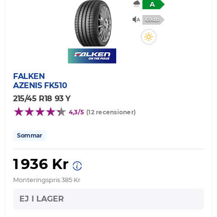
A
69db
FALKEN
AZENIS FK510
215/45 R18 93 Y
4,3/5
(12 recensioner)
Sommar
1 936 Kr
Monteringspris 385 Kr
EJ I LAGER