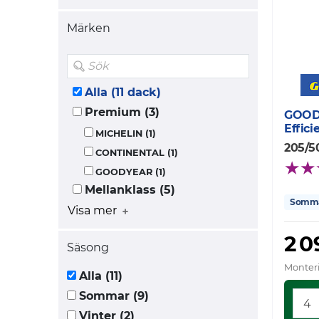
Märken
Alla (11 dack)
Premium (3)
GOOD
Effic
MICHELIN (1)
205/5
CONTINENTAL (1)
GOODYEAR (1)
Mellanklass (5)
Somm
Visa mer
2 0
Säsong
Monteri
Alla (11)
Sommar (9)
Vinter (2)