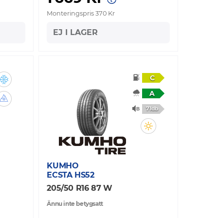
Monteringspris 370 Kr
EJ I LAGER
C
A
71db
KUMHO
ECSTA HS52
205/50 R16 87 W
Ännu inte betygsatt