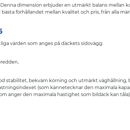
on? Denna dimension erbjuder en utmärkt balans mellan ko
ästa förhållandet mellan kvalitet och pris, från alla märke
6
liga värden som anges på däckets sidovägg:
bredden,
 stabilitet, bekväm körning och utmärkt väghållning, bå
belastningsindexet (som kännetecknar den maximala kapa
 som anger den maximala hastighet som bildäck kan tåla