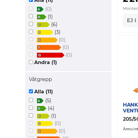
Alla (11)
Monteri
(0)
(1)
EJ 
(6)
(3)
(0)
(0)
(0)
Andra (1)
Våtgrepp
Alla (11)
(5)
HAN
(4)
VENTU
(1)
205/5
(0)
Ännu int
(0)