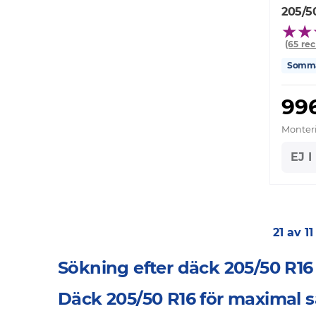
205/5
(65 re
Somm
99
Monteri
EJ 
21 av 1
Sökning efter däck 205/50 R16
Däck 205/50 R16 för maximal 