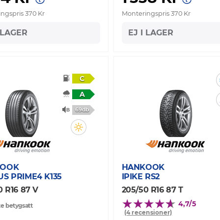
ngspris 370 Kr
Monteringspris 370 Kr
I LAGER
EJ I LAGER
C
A
69db
KOOK
HANKOOK
S PRIME4 K135
IPIKE RS2
0 R16 87 V
205/50 R16 87 T
4,7/5
e betygsatt
(4 recensioner)