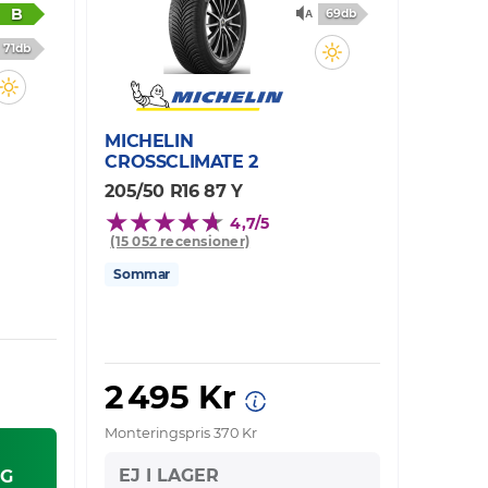
B
69db
71db
MICHELIN
CROSSCLIMATE 2
205/50 R16 87 Y
4,7/5
(15 052 recensioner)
Sommar
2 495 Kr
Monteringspris 370 Kr
EJ I LAGER
G