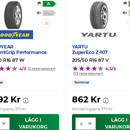
A
71db
YEAR
YARTU
ientGrip Performance
ZuperEco Z-107
0 R16 87 W
205/50 R16 87 V
4/5
4,3/5
(2 recensioner)
(13 recensioner)
ar
Sommar
92 Kr
862 Kr
ngspris 370 Kr
Monteringspris 370 Kr
LÄGG I
LÄGG I
VARUKORG
VARUKOR