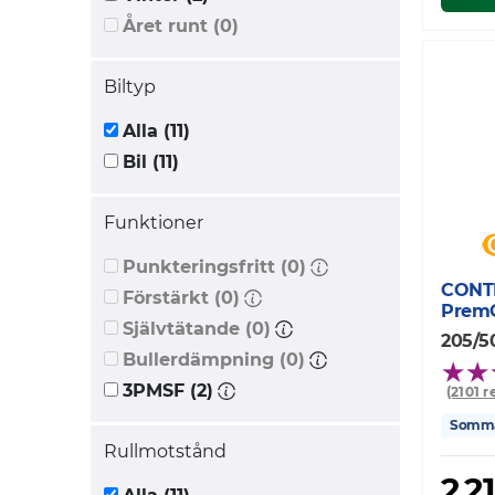
Året runt (0)
Biltyp
Alla (11)
Bil (11)
Funktioner
Punkteringsfritt (0)
CONT
Förstärkt (0)
Prem
Självtätande (0)
205/5
Bullerdämpning (0)
3PMSF (2)
(2101 
Somm
Rullmotstånd
2 2