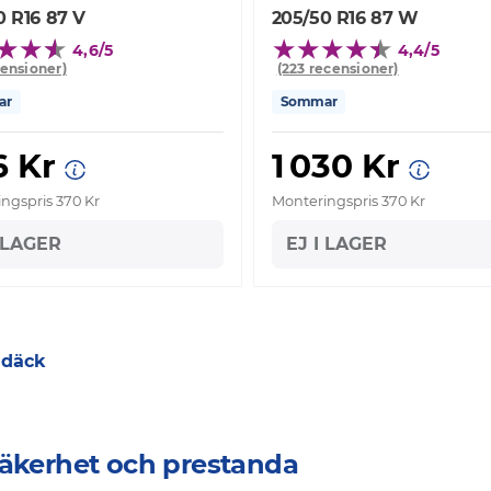
0 R16 87 V
205/50 R16 87 W
4,6/5
4,4/5
censioner)
(223 recensioner)
ar
Sommar
6 Kr
1 030 Kr
ngspris 370 Kr
Monteringspris 370 Kr
I LAGER
EJ I LAGER
1 däck
säkerhet och prestanda