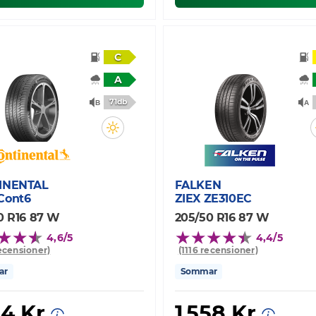
C
A
71db
INENTAL
FALKEN
Cont6
ZIEX ZE310EC
0 R16 87 W
205/50 R16 87 W
4,6/5
4,4/5
recensioner)
(1116 recensioner)
ar
Sommar
14 Kr
1 558 Kr