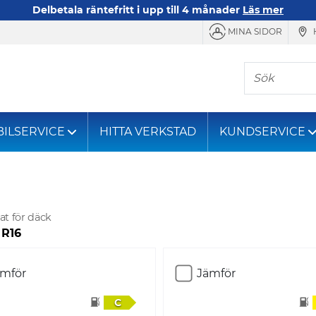
Delbetala räntefritt i upp till 4 månader
Läs mer
MINA SIDOR
Sök
BILSERVICE
HITTA VERKSTAD
KUNDSERVICE
tat för däck
 R16
ämför
Jämför
C