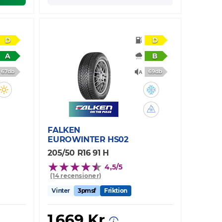
D
D
A
B
67db
69db
FALKEN
EUROWINTER HS02
205/50 R16 91 H
4,5/5
(14 recensioner)
Vinter
3pmsf
Friktion
1 669 Kr