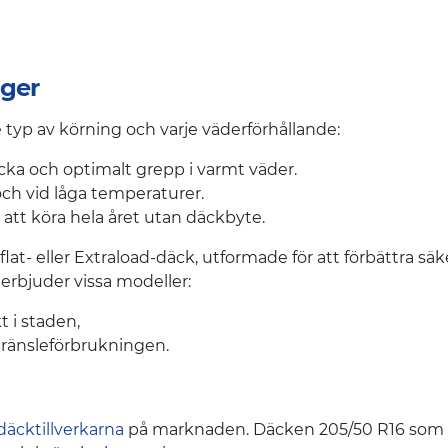
nger
 typ av körning och varje väderförhållande:
ka och optimalt grepp i varmt väder.
 och vid låga temperaturer.
 att köra hela året utan däckbyte.
 eller Extraload-däck, utformade för att förbättra säker
 erbjuder vissa modeller:
t i staden,
 bränsleförbrukningen.
däcktillverkarna
på marknaden. Däcken 205/50 R16 som vi