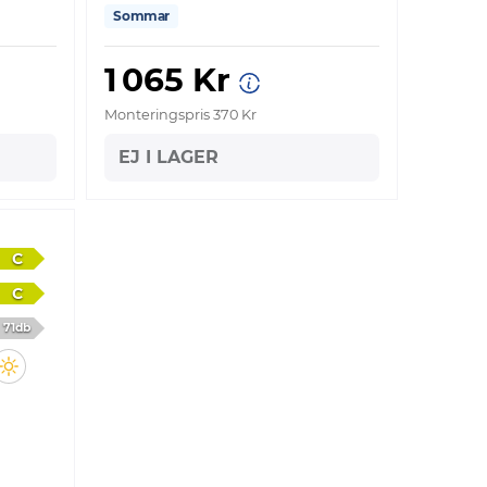
Sommar
1 065 Kr
Monteringspris 370 Kr
EJ I LAGER
C
C
71db