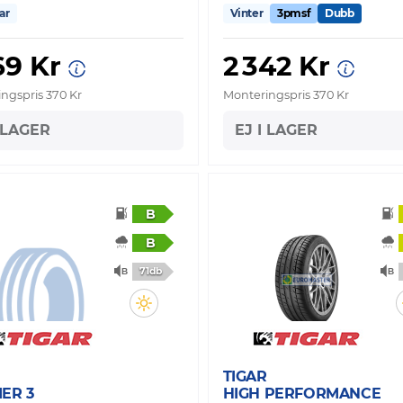
ar
Vinter
3pmsf
Dubb
69 Kr
2 342 Kr
ngspris 370 Kr
Monteringspris 370 Kr
I LAGER
EJ I LAGER
B
B
71db
TIGAR
ER 3
HIGH PERFORMANCE