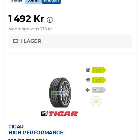
Vinter
3pmsf
Friktion
1 492 Kr
Monteringspris 370 Kr
EJ I LAGER
C
C
70db
TIGAR
HIGH PERFORMANCE