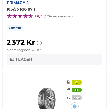
PRIMACY 4
185/55 R16 87 H
4,6/5
(8574 recensioner)
Sommar
2 372 Kr
Monteringspris 370 Kr
EJ I LAGER
C
B
71db