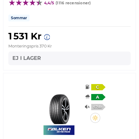
4,4/5
(1116 recensioner)
Sommar
1 531 Kr
Monteringspris 370 Kr
EJ I LAGER
C
A
67db