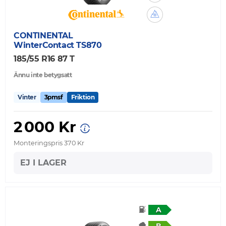
CONTINENTAL
WinterContact TS870
185/55 R16 87 T
Ännu inte betygsatt
Vinter
3pmsf
Friktion
2 000 Kr
Monteringspris 370 Kr
EJ I LAGER
A