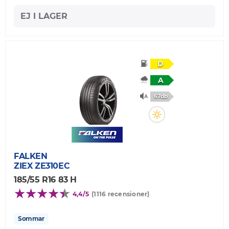
EJ I LAGER
D
A
67db
FALKEN
ZIEX ZE310EC
185/55 R16 83 H
4,4/5
(1116 recensioner)
Sommar