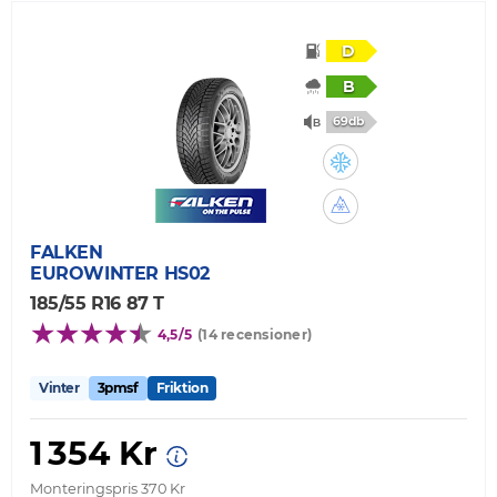
D
B
69db
FALKEN
EUROWINTER HS02
185/55 R16 87 T
4,5/5
(14 recensioner)
Vinter
3pmsf
Friktion
1 354 Kr
Monteringspris 370 Kr