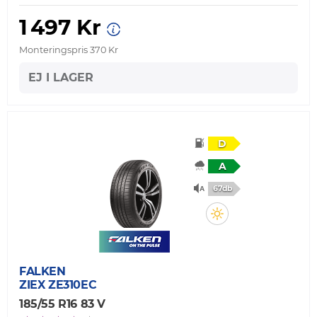
1 497 Kr
Monteringspris 370 Kr
EJ I LAGER
D
A
67db
FALKEN
ZIEX ZE310EC
185/55 R16 83 V