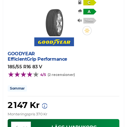
C
A
70db
GOODYEAR
EfficientGrip Performance
185/55 R16 83 V
4/5
(2 recensioner)
Sommar
2 147 Kr
Monteringspris 370 Kr