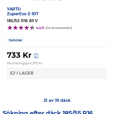
YARTU
ZuperEco Z-107
185/55 R16 83 V
4,4/5
(14 recensioner)
Sommar
733 Kr
Monteringspris 370 Kr
EJ I LAGER
21 av 19 däck
Sökning efter däck 185/55 R16