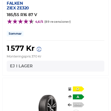
FALKEN
ZIEX ZE320
185/55 R16 87 V
4,6/5
(89 recensioner)
Sommar
1 577 Kr
Monteringspris 370 Kr
EJ I LAGER
D
A
69db