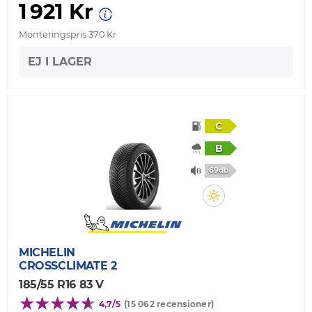
1 921 Kr
Monteringspris 370 Kr
EJ I LAGER
C
B
69db
MICHELIN
CROSSCLIMATE 2
185/55 R16 83 V
4,7/5
(15 062 recensioner)