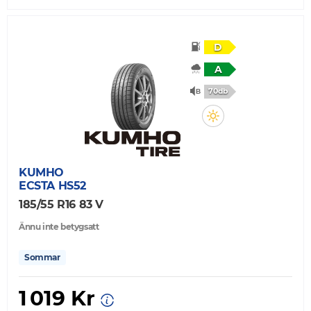
D
A
70db
KUMHO
ECSTA HS52
185/55 R16 83 V
Ännu inte betygsatt
Sommar
1 019 Kr