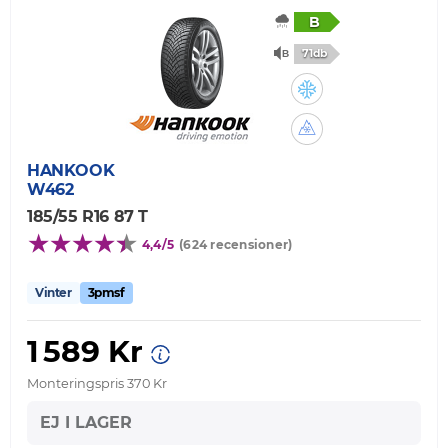
B
71db
HANKOOK
W462
185/55 R16 87 T
4,4/5
(624 recensioner)
Vinter
3pmsf
1 589 Kr
Monteringspris 370 Kr
EJ I LAGER