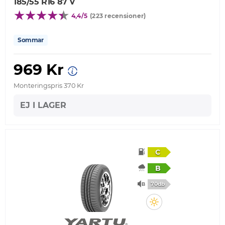
185/55 R16 87 V
4,4/5
(223 recensioner)
Sommar
969 Kr
Monteringspris 370 Kr
EJ I LAGER
C
B
70db