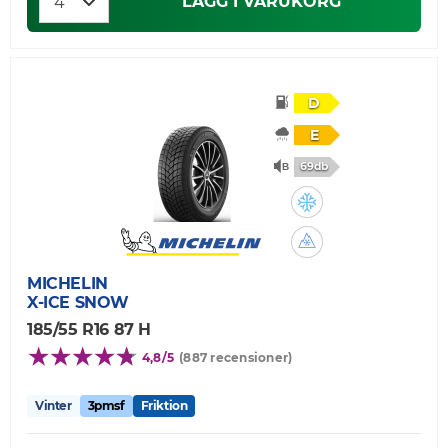
LÄGG I VARUKORG
D
E
69db
MICHELIN
X-ICE SNOW
185/55 R16 87 H
4,8/5
(887 recensioner)
Vinter
3pmsf
Friktion