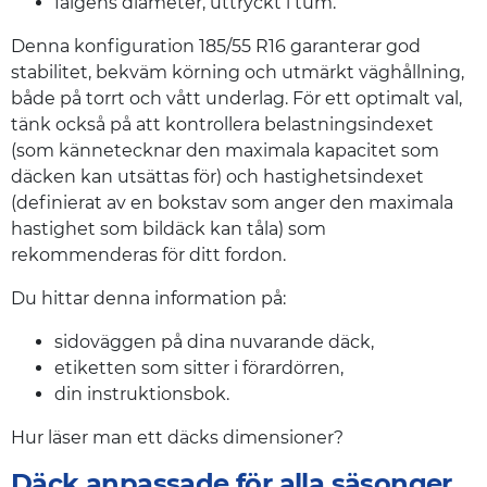
fälgens diameter, uttryckt i tum.
Denna konfiguration 185/55 R16 garanterar god
stabilitet, bekväm körning och utmärkt väghållning,
både på torrt och vått underlag. För ett optimalt val,
tänk också på att kontrollera belastningsindexet
(som kännetecknar den maximala kapacitet som
däcken kan utsättas för) och hastighetsindexet
(definierat av en bokstav som anger den maximala
hastighet som bildäck kan tåla) som
rekommenderas för ditt fordon.
Du hittar denna information på:
sidoväggen på dina nuvarande däck,
etiketten som sitter i förardörren,
din instruktionsbok.
Hur läser man ett däcks dimensioner?
Däck anpassade för alla säsonger