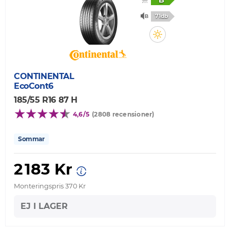
B
71db
CONTINENTAL
EcoCont6
185/55 R16 87 H
4,6/5
(2808 recensioner)
Sommar
2 183 Kr
Monteringspris 370 Kr
EJ I LAGER