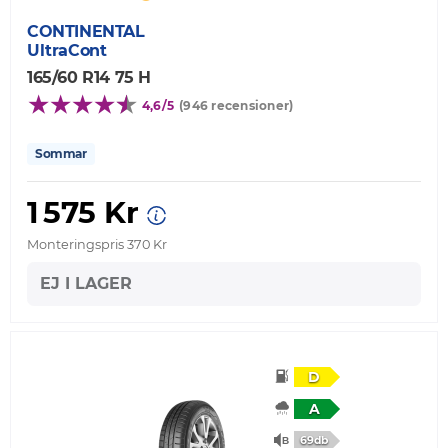
CONTINENTAL
UltraCont
165/60 R14 75 H
4,6/5
(946 recensioner)
Sommar
1 575 Kr
Monteringspris 370 Kr
EJ I LAGER
D
A
69db