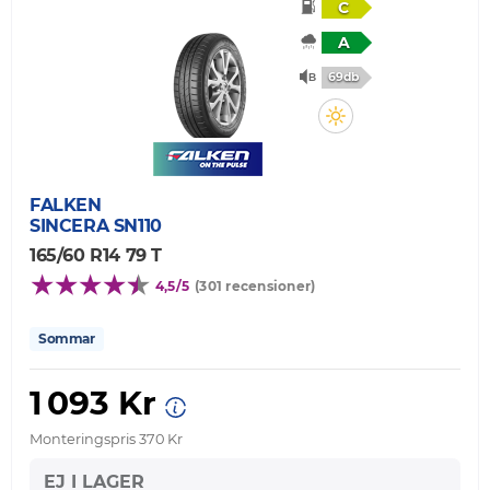
C
A
69db
FALKEN
SINCERA SN110
165/60 R14 79 T
4,5/5
(301 recensioner)
Sommar
1 093 Kr
Monteringspris 370 Kr
EJ I LAGER