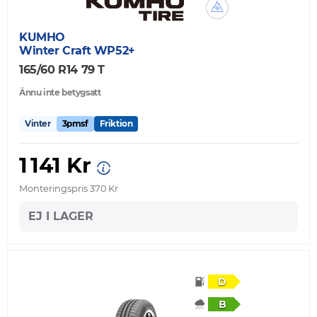
KUMHO
Winter Craft WP52+
165/60 R14 79 T
Ännu inte betygsatt
Vinter
3pmsf
Friktion
1 141 Kr
Monteringspris 370 Kr
EJ I LAGER
D
B