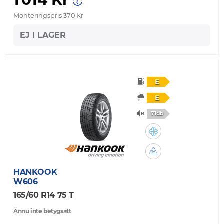
Monteringspris 370 Kr
EJ I LAGER
E
E
71db
HANKOOK
W606
165/60 R14 75 T
Ännu inte betygsatt