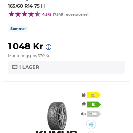
165/60 R14 75 H
4,5/5
(7549 recensioner)
Sommar
1 048 Kr
Monteringspris 370 Kr
EJ I LAGER
D
B
71db