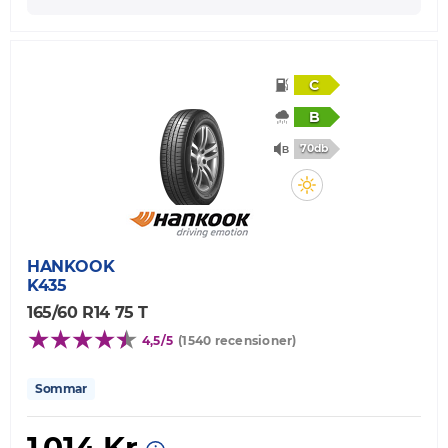
C
B
70db
HANKOOK
K435
165/60 R14 75 T
4,5/5
(1540 recensioner)
Sommar
1 014 Kr