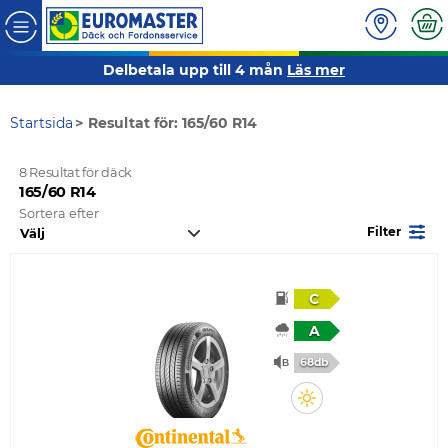
Delbetala upp till 4 mån
Läs mer
Startsida
Resultat för: 165/60 R14
8 Resultat för däck
165/60 R14
Sortera efter
Filter
C
A
68db