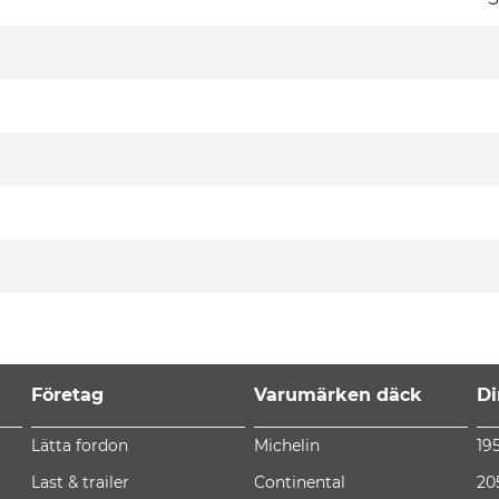
Företag
Varumärken däck
Di
Lätta fordon
Michelin
19
Last & trailer
Continental
20