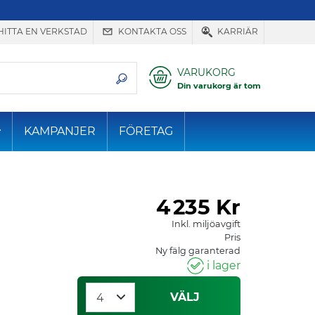
HITTA EN VERKSTAD
KONTAKTA OSS
KARRIÄR
VARUKORG
Din varukorg är tom
KAMPANJER
FÖRETAG
4
235 Kr
Inkl. miljöavgift
Pris
Ny fälg garanterad
i lager
VÄLJ