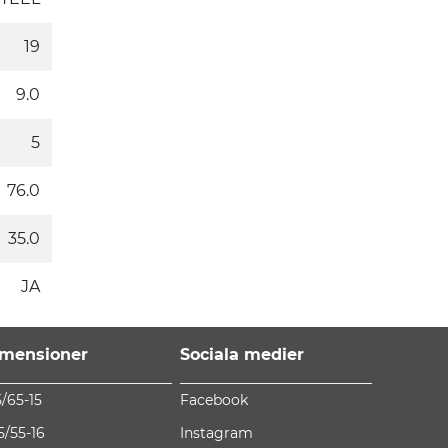
19
9.0
5
76.0
35.0
JA
mensioner
Sociala medier
5/65-15
Facebook
5/55-16
Instagram