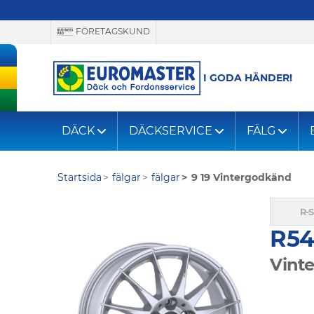
FÖRETAGSKUND
I GODA HÄNDER!
DÄCK
DÄCKSERVICE
FÄLG
Startsida
fälgar
fälgar
9 19 Vintergodkänd
R54
Vint