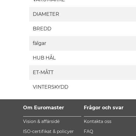
DIAMETER
BREDD
fälgar
HUB HÅL
ET-MÅTT
VINTERSKYDD
Om Euromaster
Frågor och svar
Vision & affärsidé
Kontakta oss
ISO-certifikat & policyer
FAQ