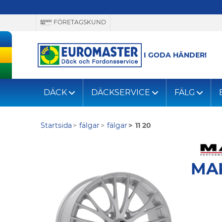
FÖRETAGSKUND
I GODA HÄNDER!
DÄCK
DÄCKSERVICE
FÄLG
Startsida
fälgar
fälgar
11 20
MA