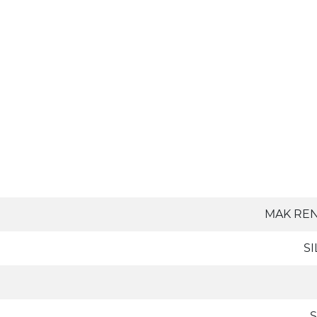
MAK RE
S
S