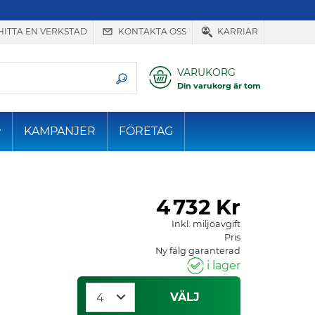
HITTA EN VERKSTAD
KONTAKTA OSS
KARRIÄR
VARUKORG
Din varukorg är tom
KAMPANJER
FÖRETAG
4
732 Kr
Inkl. miljöavgift
Pris
Ny fälg garanterad
i lager
VÄLJ