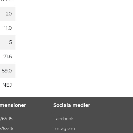
20
11.0
5
71.6
59.0
NEJ
mensioner
Sociala medier
5/65-15
Facebook
5/55-16
Instagram