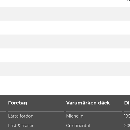
Företag
Varumärken däck
Di
Lätta fordon
Michelin
19
Last & trailer
Continental
20