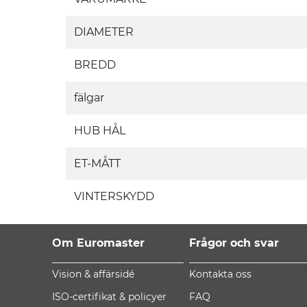
DIAMETER
BREDD
fälgar
HUB HÅL
ET-MÅTT
VINTERSKYDD
Om Euromaster
Frågor och svar
Vision & affärsidé
Kontakta oss
ISO-certifikat & policyer
FAQ