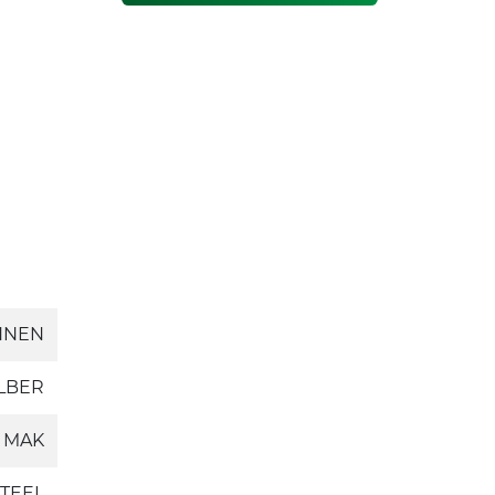
NNEN
ILBER
MAK
TEEL