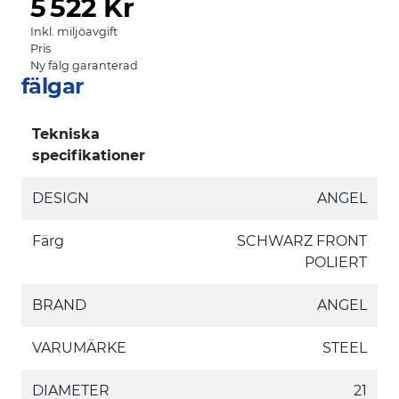
5
522 Kr
Inkl. miljöavgift
Pris
Ny fälg garanterad
fälgar
Tekniska
specifikationer
DESIGN
ANGEL
Färg
SCHWARZ FRONT
POLIERT
BRAND
ANGEL
VARUMÄRKE
STEEL
DIAMETER
21