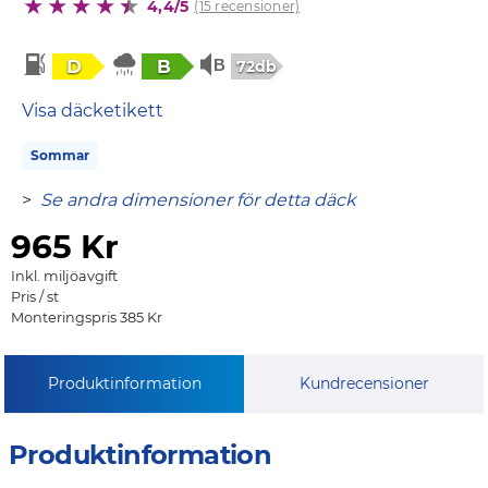
4,4/5
(15 recensioner)
D
B
72db
Visa däcketikett
Sommar
>
Se andra dimensioner för detta däck
965
Kr
Inkl. miljöavgift
Pris / st
Monteringspris 385 Kr
Produktinformation
Kundrecensioner
Produktinformation