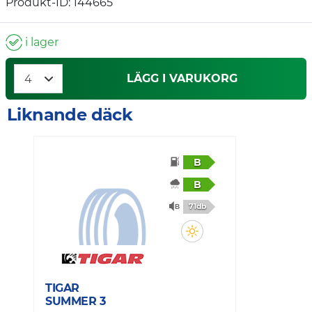
Produkt-ID: 144665
i lager
LÄGG I VARUKORG
Liknande däck
B
B
71db
TIGAR
SUMMER 3