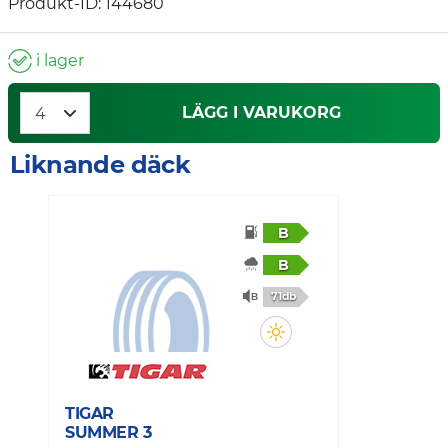
Produkt-ID: 144680
i lager
LÄGG I VARUKORG
Liknande däck
B
B
71db
TIGAR
T
SUMMER 3
S