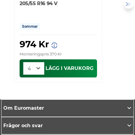
205/55 R16 94 V
2
Sommar
974 Kr
Monteringspris 370 Kr
Mo
LÄGG I VARUKORG
Om Euromaster
Frågor och svar