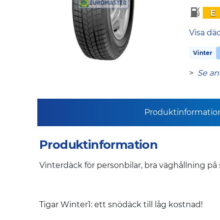
E
Visa dä
Vinter
>
Se an
Produktinformatio
Produktinformation
Vinterdäck för personbilar, bra väghållning på
Tigar Winter1: ett snödäck till låg kostnad!