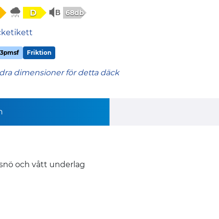
D
68db
cketikett
3pmsf
Friktion
dra dimensioner för detta däck
n
 snö och vått underlag