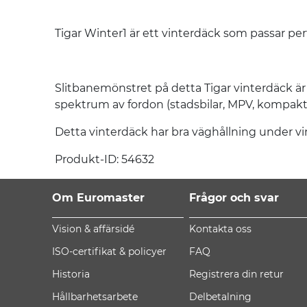
Tigar Winter1 är ett vinterdäck som passar perf
Slitbanemönstret på detta Tigar vinterdäck är k
spektrum av fordon (stadsbilar, MPV, kompakta
Detta vinterdäck har bra väghållning under vin
Produkt-ID: 54632
Om Euromaster
Frågor och svar
Vision & affärsidé
Kontakta oss
ISO-certifikat & policyer
FAQ
Historia
Registrera din retur
Hållbarhetsarbete
Delbetalning