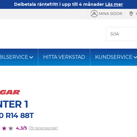
Delbetala räntefritt i upp till 4 månader
Läs mer
MINA SIDOR
Sök
BILSERVICE
HITTA VERKSTAD
KUNDSERVICE
TER 1
0 R14 88T
4,3/5
(19 recensioner)