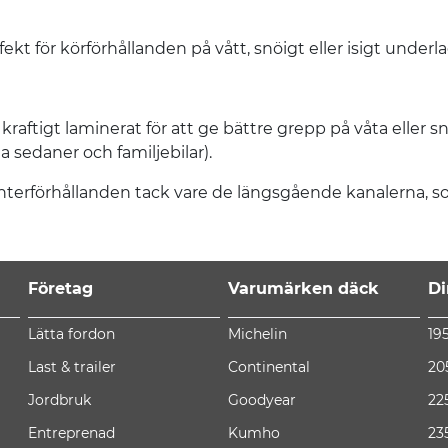
ekt för körförhållanden på vått, snöigt eller isigt underla
raftigt laminerat för att ge bättre grepp på våta eller sn
 sedaner och familjebilar).
terförhållanden tack vare de längsgående kanalerna, som 
Företag
Varumärken däck
Di
Lätta fordon
Michelin
19
Last & trailer
Continental
20
Jordbruk
Goodyear
22
Entreprenad
Kumho
23