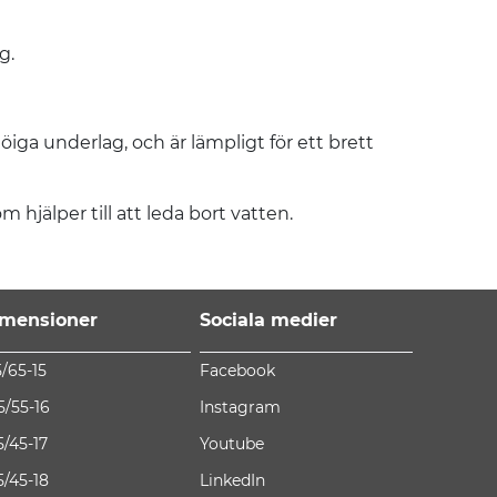
g.
öiga underlag, och är lämpligt för ett brett
hjälper till att leda bort vatten.
mensioner
Sociala medier
5/65-15
Facebook
5/55-16
Instagram
5/45-17
Youtube
5/45-18
LinkedIn