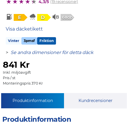
4,3/5
(19 recensioner)
E
D
68db
Visa däcketikett
Vinter
3pmsf
Friktion
>
Se andra dimensioner för detta däck
841
Kr
Inkl. miljöavgift
Pris / st
Monteringspris 370 Kr
Produktinformation
Kundrecensioner
Produktinformation