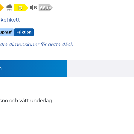
D
68db
cketikett
3pmsf
Friktion
dra dimensioner för detta däck
n
 snö och vått underlag