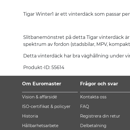
Tigar Winter1 är ett vinterdäck som passar perf
Slitbanemönstret på detta Tigar vinterdäck är k
spektrum av fordon (stadsbilar, MPV, kompakta
Detta vinterdäck har bra väghållning under vin
Produkt-ID: 55614
Om Euromaster
Frågor och svar
Vision & affärsidé
Kontakta oss
ISO-certifikat & policyer
FAQ
Historia
Registrera din retur
Hållbarhetsarbete
Delbetalning