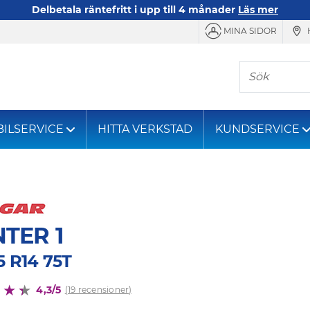
Delbetala räntefritt i upp till 4 månader
Läs mer
MINA SIDOR
Sök
BILSERVICE
HITTA VERKSTAD
KUNDSERVICE
TER 1
5 R14 75T
4,3/5
(19 recensioner)