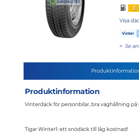
E
Visa dä
Vinter
>
Se an
Produktinformatio
Produktinformation
Vinterdäck för personbilar, bra väghållning på
Tigar Winter1: ett snödäck till låg kostnad!