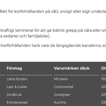
ekt för körförhållanden på vått, snöigt eller isigt underla
raftigt laminerat för att ge bättre grepp på våta eller sn
 sedaner och familjebilar).
terförhållanden tack vare de längsgående kanalerna, som 
Företag
Varumärken däck
Di
Lätta fordon
Michelin
19
Last & trailer
Continental
20
Jordbruk
Goodyear
22
Entreprenad
Kumho
23