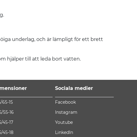
g.
öiga underlag, och är lämpligt för ett brett
hjälper till att leda bort vatten.
mensioner
Sociala medier
5/65-15
Facebook
5/55-16
Instagram
5/45-17
Youtube
5/45-18
LinkedIn