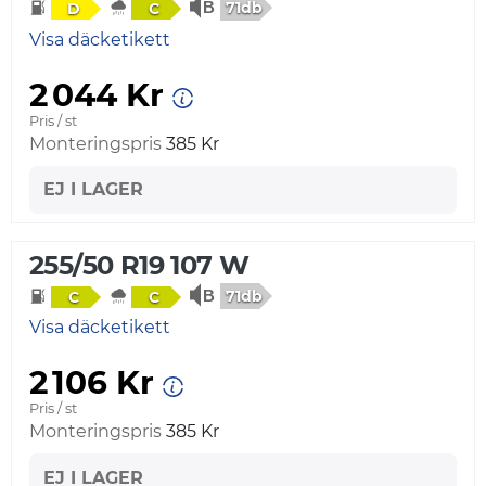
71db
D
C
Visa däcketikett
2 044 Kr
Pris / st
Monteringspris
385 Kr
EJ I LAGER
255/50 R19 107 W
71db
C
C
Visa däcketikett
2 106 Kr
Pris / st
Monteringspris
385 Kr
EJ I LAGER