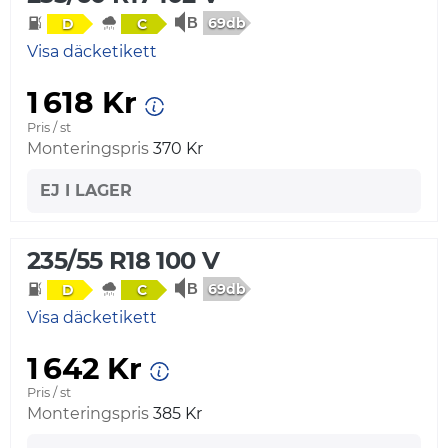
69db
D
C
Visa däcketikett
1 618 Kr
Pris / st
Monteringspris
370 Kr
EJ I LAGER
235/55 R18 100 V
69db
D
C
Visa däcketikett
1 642 Kr
Pris / st
Monteringspris
385 Kr