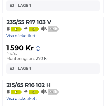
EJ I LAGER
235/55 R17 103 V
71db
C
C
Visa däcketikett
1 590 Kr
Pris / st
Monteringspris
370 Kr
EJ I LAGER
215/65 R16 102 H
71db
C
C
Visa däcketikett