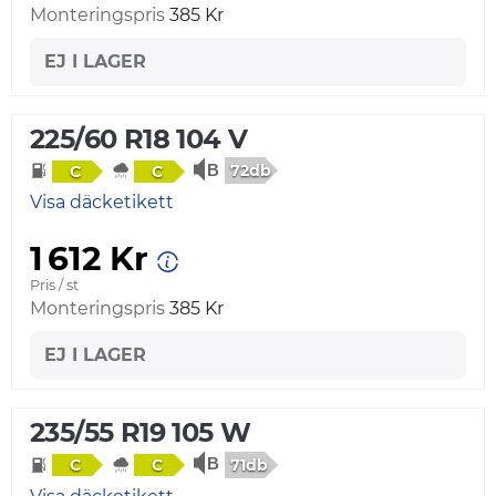
Monteringspris
385 Kr
EJ I LAGER
225/60 R18 104 V
72db
C
C
Visa däcketikett
1 612 Kr
Pris / st
Monteringspris
385 Kr
EJ I LAGER
235/55 R19 105 W
71db
C
C