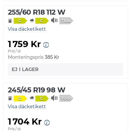
255/60 R18 112 W
71db
C
C
Visa däcketikett
1 759 Kr
Pris / st
Monteringspris
385 Kr
EJ I LAGER
245/45 R19 98 W
70db
D
C
Visa däcketikett
1 704 Kr
Pris / st