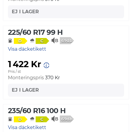
EJ I LAGER
225/60 R17 99 H
69db
D
C
Visa däcketikett
1 422 Kr
Pris / st
Monteringspris
370 Kr
EJ I LAGER
235/60 R16 100 H
69db
D
C
Visa däcketikett