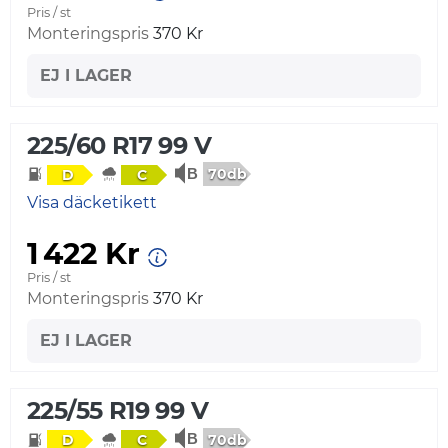
Pris / st
Monteringspris
370 Kr
EJ I LAGER
225/60 R17 99 V
70db
D
C
Visa däcketikett
1 422 Kr
Pris / st
Monteringspris
370 Kr
EJ I LAGER
225/55 R19 99 V
70db
D
C