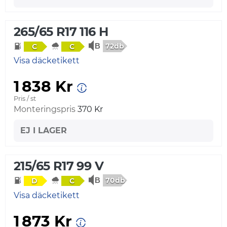
265/65 R17 116 H
72db
C
C
Visa däcketikett
1 838 Kr
Pris / st
Monteringspris
370 Kr
EJ I LAGER
215/65 R17 99 V
70db
D
C
Visa däcketikett
1 873 Kr