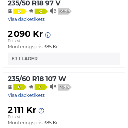
235/50 R18 97 V
69db
D
C
Visa däcketikett
2 090 Kr
Pris / st
Monteringspris
385 Kr
EJ I LAGER
235/60 R18 107 W
71db
C
C
Visa däcketikett
2 111 Kr
Pris / st
Monteringspris
385 Kr