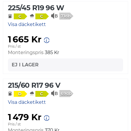
225/45 R19 96 W
71db
C
C
Visa däcketikett
1 665 Kr
Pris / st
Monteringspris
385 Kr
EJ I LAGER
215/60 R17 96 V
69db
D
C
Visa däcketikett
1 479 Kr
Pris / st
Monteringspris
370 Kr