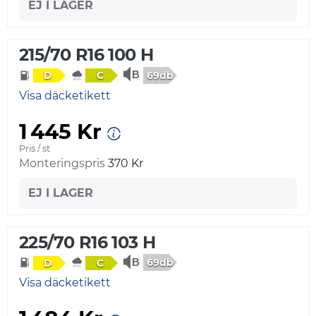
EJ I LAGER
215/70 R16 100 H
69db
D
C
Visa däcketikett
1 445 Kr
Pris / st
Monteringspris
370 Kr
EJ I LAGER
225/70 R16 103 H
69db
D
C
Visa däcketikett