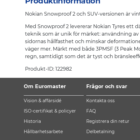
Produktinformation
Nokian Snowproof 2 och SUV-versionen är vinter
Med Snowproof 2 levererar Nokian Tyres ett 
teknik som är unik för märket: användning av a
sidornas hållfasthet och minskar deformatione
väger mer. Märkt med både 3PMSF (3 Peak M
regn, samtidigt som det är tyst och bränsleeff
Produkt-ID: 122982
Om Euromaster
Frågor och svar
Vision & affärsidé
Kontakta oss
ISO-certifikat & policyer
FAQ
Historia
Registrera din retur
Hållbarhetsarbete
Delbetalning