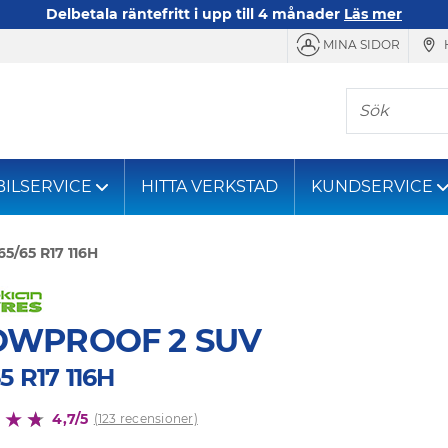
Delbetala räntefritt i upp till 4 månader
Läs mer
MINA SIDOR
Sök
BILSERVICE
HITTA VERKSTAD
KUNDSERVICE
65/65 R17 116H
OWPROOF 2 SUV
5 R17 116H
4,7/5
(123 recensioner)