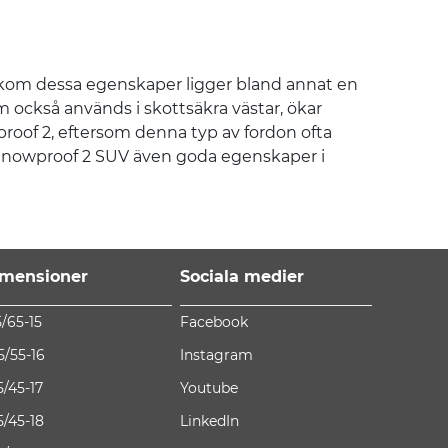
akom dessa egenskaper ligger bland annat en
m också används i skottsäkra västar, ökar
proof 2, eftersom denna typ av fordon ofta
Snowproof 2 SUV även goda egenskaper i
mensioner
Sociala medier
5/65-15
Facebook
5/55-16
Instagram
5/45-17
Youtube
5/45-18
LinkedIn