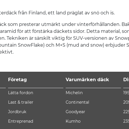
däck från Finland, ett land präglat av snö och is.
däck som presterar utmärkt under vinterförhållanden. B
ramid för att förstärka däckets sidor. Detta material, so
n. Tekniken är särskilt viktig för SUV-versionen av Snow
ountain SnowFlake) och M+S (mud and snow) erbjuder 
ektivt.
Företag
Varumärken däck
Di
Lätta fordon
Michelin
19
Last & trailer
Continental
20
Jordbruk
Goodyear
22
Entreprenad
Kumho
23