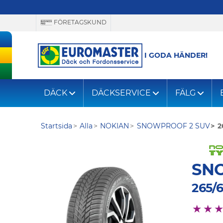
FÖRETAGSKUND
I GODA HÄNDER!
DÄCK
DÄCKSERVICE
FÄLG
Startsida
Alla
NOKIAN
SNOWPROOF 2 SUV
2
SN
265/6