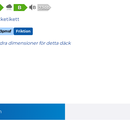
B
73db
cketikett
3pmsf
Friktion
dra dimensioner för detta däck
n