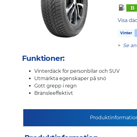
B
Visa dä
Vinter
>
Se an
Funktioner:
Vinterdäck för personbilar och SUV
Utmärkta egenskaper på snö
Gott grepp i regn
Bränsleeffektivt
Produktinformatio