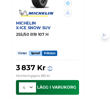
MICHELIN
N
X-ICE SNOW SUV
S
255/50 R19 107 H
2
Vinter
3pmsf
Friktion
V
3 837 Kr
Monteringspris 385 Kr
Mo
LÄGG I VARUKORG