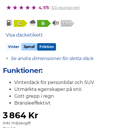
4,7/5
(123 recensioner)
C
B
73db
Visa däcketikett
Vinter
3pmsf
Friktion
>
Se andra dimensioner för detta däck
Funktioner:
Vinterdäck för personbilar och SUV
Utmärkta egenskaper på snö
Gott grepp i regn
Bränsleeffektivt
3
864 Kr
Inkl. miljöavgift