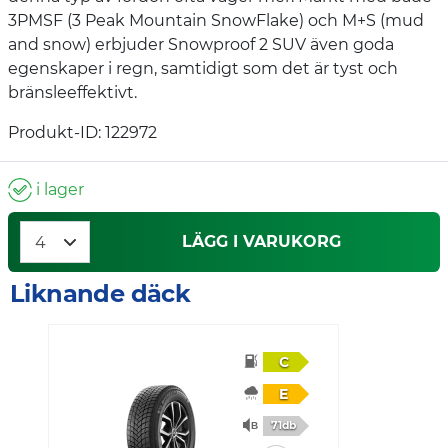
3PMSF (3 Peak Mountain SnowFlake) och M+S (mud
and snow) erbjuder Snowproof 2 SUV även goda
egenskaper i regn, samtidigt som det är tyst och
bränsleeffektivt.
Produkt-ID: 122972
i lager
LÄGG I VARUKORG
Liknande däck
C
E
71db