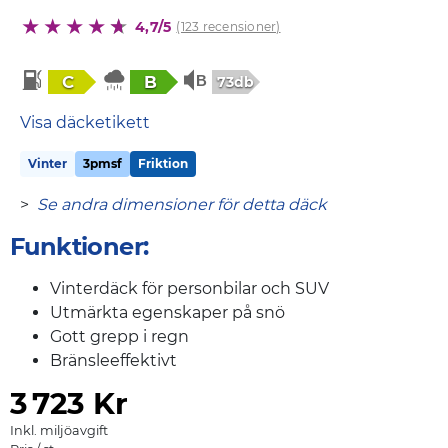
4,7/5
(123 recensioner)
C
B
73db
Visa däcketikett
Vinter
3pmsf
Friktion
>
Se andra dimensioner för detta däck
Funktioner:
Vinterdäck för personbilar och SUV
Utmärkta egenskaper på snö
Gott grepp i regn
Bränsleeffektivt
3
723 Kr
Inkl. miljöavgift