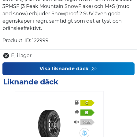
3PMSF (3 Peak Mountain SnowFlake) och M+S (mud
and snow) erbjuder Snowproof 2 SUV även goda
egenskaper i regn, samtidigt som det är tyst och
bränsleeffektivt.
Produkt-ID: 122999
Ej i lager
Visa liknande däck
Liknande däck
C
B
71db