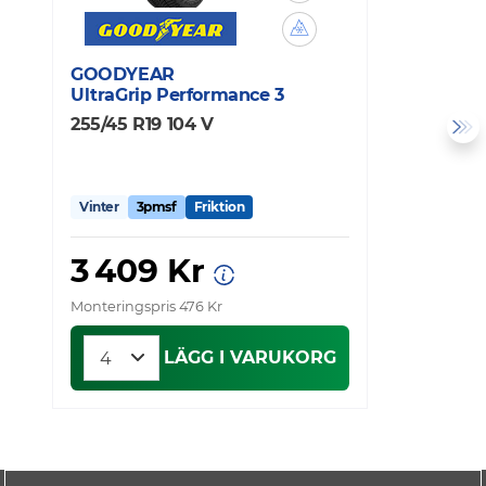
GOODYEAR
G
UltraGrip Performance 3
U
255/45 R19 104 V
2
Vinter
3pmsf
Friktion
V
3 409 Kr
Monteringspris 476 Kr
Mo
LÄGG I VARUKORG