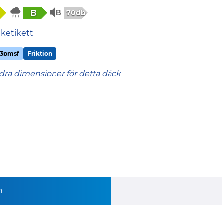
B
70db
cketikett
3pmsf
Friktion
dra dimensioner för detta däck
n