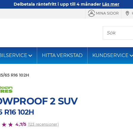
Delbetala räntefritt i upp till 4 månader
Läs mer
MINA SIDOR
Sök
BILSERVICE
HITTA VERKSTAD
KUNDSERVICE
15/65 R16 102H
OWPROOF 2 SUV
5 R16 102H
4,7/5
(123 recensioner)