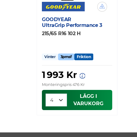
GOODYEAR
UltraGrip Performance 3
215/65 R16 102 H
Vinter
3pmsf
Friktion
1 993 Kr
Monteringspris 476 Kr
LÄGG I
VARUKORG