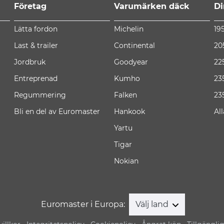
Företag
Varumärken däck
Di
Lätta fordon
Michelin
19
Last & trailer
Continental
20
Jordbruk
Goodyear
22
Entreprenad
Kumho
23
Regummering
Falken
23
Bli en del av Euromaster
Hankook
Al
Yartu
Tigar
Nokian
Euromaster i Europa:
Välj land