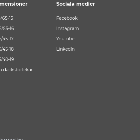
mensioner
Sociala medier
5/65-15
Facebook
5/55-16
Instagram
5/45-17
Youtube
5/45-18
LinkedIn
5/40-19
la däckstorlekar