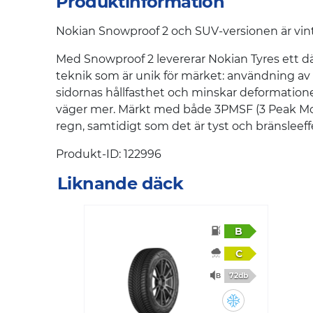
Produktinformation
Nokian Snowproof 2 och SUV-versionen är vinter
Med Snowproof 2 levererar Nokian Tyres ett 
teknik som är unik för märket: användning av a
sidornas hållfasthet och minskar deformatione
väger mer. Märkt med både 3PMSF (3 Peak M
regn, samtidigt som det är tyst och bränsleeff
Produkt-ID: 122996
Liknande däck
B
C
72db