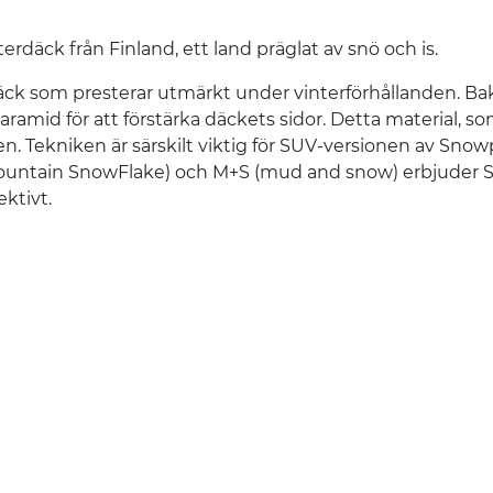
däck från Finland, ett land präglat av snö och is.
däck som presterar utmärkt under vinterförhållanden. B
ramid för att förstärka däckets sidor. Detta material, so
n. Tekniken är särskilt viktig för SUV-versionen av Snow
ountain SnowFlake) och M+S (mud and snow) erbjuder 
ektivt.