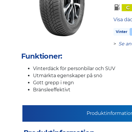
C
Visa dä
Vinter
>
Se an
Funktioner:
Vinterdäck för personbilar och SUV
Utmärkta egenskaper på snö
Gott grepp i regn
Bränsleeffektivt
Produktinformatio