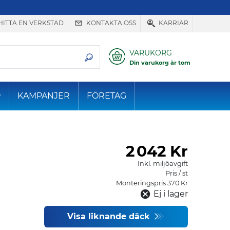
HITTA EN VERKSTAD
KONTAKTA OSS
KARRIÄR
VARUKORG
Din varukorg är tom
KAMPANJER
FÖRETAG
2
042 Kr
Inkl. miljöavgift
Pris / st
Monteringspris 370 Kr
Ej i lager
Visa liknande däck