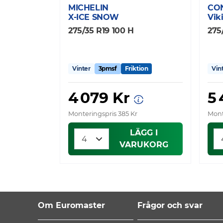
MICHELIN
CO
X-ICE SNOW
Vik
275/35 R19 100 H
275
Vinter
3pmsf
Friktion
Vin
4 079 Kr
5
Monteringspris 385 Kr
Mont
LÄGG I
VARUKORG
Om Euromaster
Frågor och svar