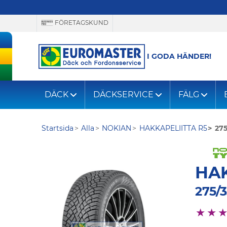
FÖRETAGSKUND
I GODA HÄNDER!
DÄCK
DÄCKSERVICE
FÄLG
Startsida
Alla
NOKIAN
HAKKAPELIITTA R5
275
HAK
275/3