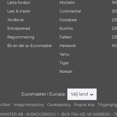
Lätta fordon
Michelin
19
Last & trailer
Continental
20
Jordbruk
Goodyear
22
Entreprenad
Kumho
23
Regummering
Falken
23
Bli en del av Euromaster
Hankook
Al
Yartu
Tigar
Nokian
Euromaster i Europa:
Välj land
illkor
Integritetspolicy
Cookiepolicy
Ångrat köp
Tillgängli
MASTER AB • KYRKOGÅRDSV. 1 • BOX 1134 432 49 VARBERG • TEL