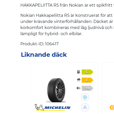
HAKKAPELIITTA R5 från Nokian är ett spikfritt 
Nokian Hakkapeliitta R5 är konstruerat för at
under krävande vinterförhållanden. Däcket är 
körkomfort kombineras med låg ljudnivå och lät
lämpligt för hybrid- och elbilar.
Produkt-ID: 106417
Liknande däck
C
E
71db