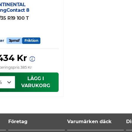
NTINENTAL
ingContact 8
/35 R19 100 T
ter
3pmsf
Friktion
 434 Kr
eringspris 385 Kr
LÄGG I
VARUKORG
Företag
Varumärken däck
Di