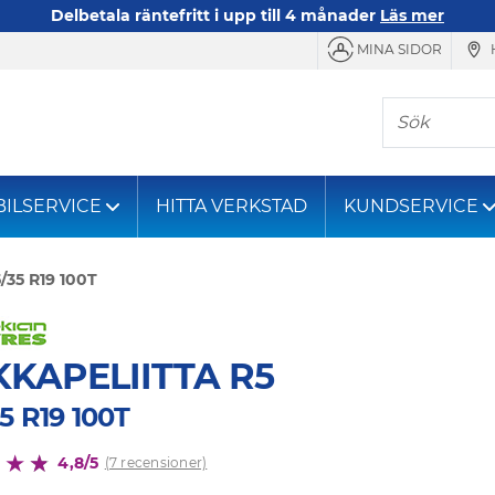
Delbetala räntefritt i upp till 4 månader
Läs mer
MINA SIDOR
Sök
BILSERVICE
HITTA VERKSTAD
KUNDSERVICE
/35 R19 100T
KAPELIITTA R5
5 R19 100T
4,8/5
(7 recensioner)