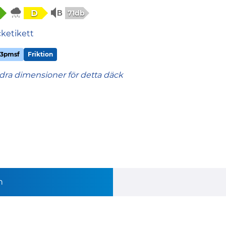
D
71db
cketikett
3pmsf
Friktion
dra dimensioner för detta däck
n