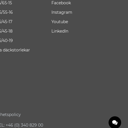
5/65-15
Facebook
5/55-16
Instagram
5/45-17
Youtube
5/45-18
LinkedIn
5/40-19
la däckstorlekar
ghetspolicy
: +46 (0) 340 829 00