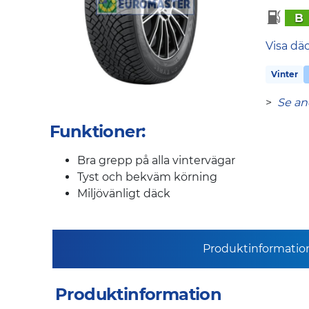
B
Visa dä
Vinter
>
Se an
Funktioner:
Bra grepp på alla vintervägar
Tyst och bekväm körning
Miljövänligt däck
Produktinformatio
Produktinformation