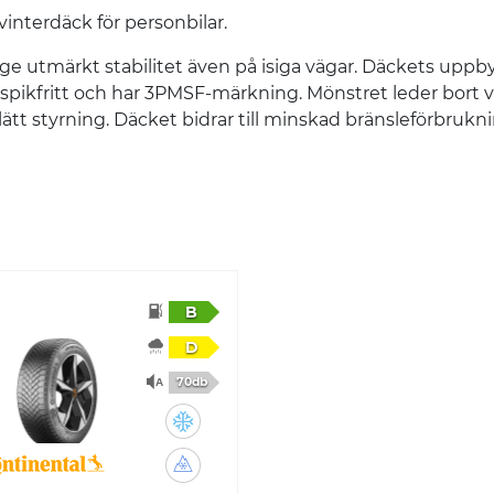
vinterdäck för personbilar.
t ge utmärkt stabilitet även på isiga vägar. Däckets upp
spikfritt och har 3PMSF-märkning. Mönstret leder bort v
t styrning. Däcket bidrar till minskad bränsleförbruknin
B
D
70db