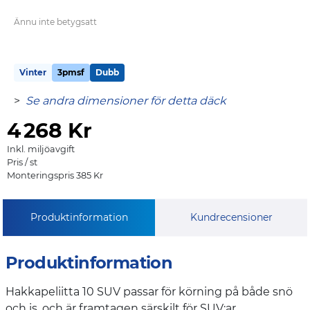
Ännu inte betygsatt
Vinter
3pmsf
Dubb
>
Se andra dimensioner för detta däck
4
268 Kr
Inkl. miljöavgift
Pris / st
Monteringspris 385 Kr
Produktinformation
Kundrecensioner
Produktinformation
Hakkapeliitta 10 SUV passar för körning på både snö
och is, och är framtagen särskilt för SUV:ar.