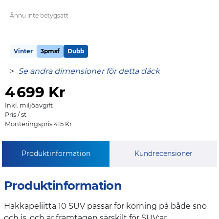
Ännu inte betygsatt
Vinter
3pmsf
Dubb
>
Se andra dimensioner för detta däck
4
699 Kr
Inkl. miljöavgift
Pris / st
Monteringspris 415 Kr
Produktinformation
Kundrecensioner
Produktinformation
Hakkapeliitta 10 SUV passar för körning på både snö
och is, och är framtagen särskilt för SUV:ar.