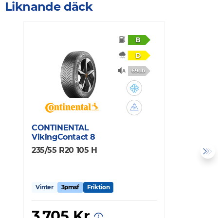
Liknande däck
B
D
69db
CONTINENTAL
M
VikingContact 8
X
235/55 R20 105 H
2
Vinter
3pmsf
Friktion
V
3 705 Kr