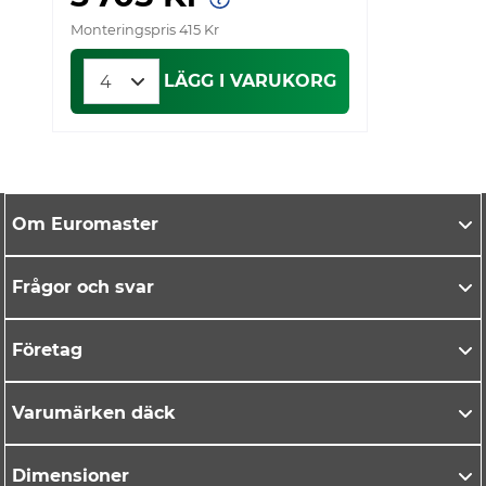
Monteringspris 415 Kr
Mo
LÄGG I VARUKORG
Om Euromaster
Frågor och svar
Företag
Varumärken däck
Dimensioner