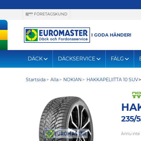
FÖRETAGSKUND
I GODA HÄNDER!
DÄCK
DÄCKSERVICE
FÄLG
Startsida
Alla
NOKIAN
HAKKAPELIITTA 10 SUV
HAK
235/5
Ännu inte