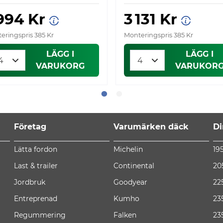
 994 Kr
3 131 Kr
eringspris 385 Kr
Monteringspris 385 Kr
LÄGG I
LÄGG I
VARUKORG
VARUKOR
Företag
Varumärken däck
Di
Lätta fordon
Michelin
19
Last & trailer
Continental
20
Jordbruk
Goodyear
22
Entreprenad
Kumho
23
Regummering
Falken
23