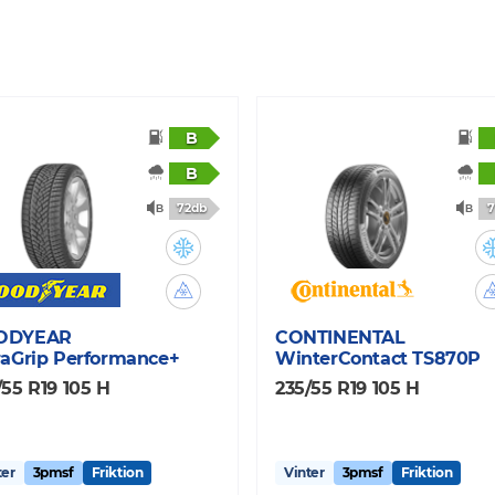
B
B
72db
7
ODYEAR
CONTINENTAL
raGrip Performance+
WinterContact TS870P
/55 R19 105 H
235/55 R19 105 H
ter
3pmsf
Friktion
Vinter
3pmsf
Friktion