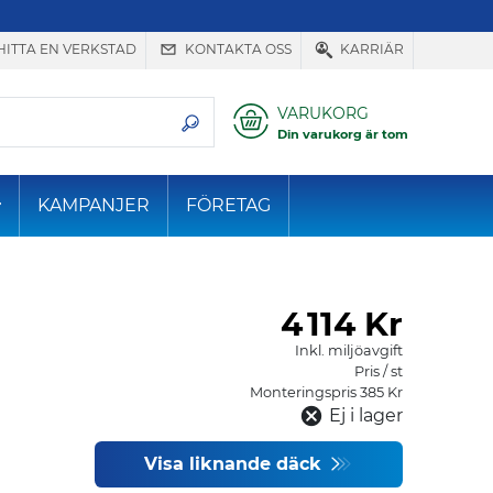
HITTA EN VERKSTAD
KONTAKTA OSS
KARRIÄR
VARUKORG
Din varukorg är tom
KAMPANJER
FÖRETAG
4
114 Kr
Inkl. miljöavgift
Pris / st
Monteringspris 385 Kr
Ej i lager
Visa liknande däck