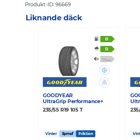
Produkt-ID: 96669
Liknande däck
B
B
71db
GOODYEAR
GO
UltraGrip Performance+
Ult
235/55 R19 105 T
235
Vinter
3pmsf
Friktion
Vin