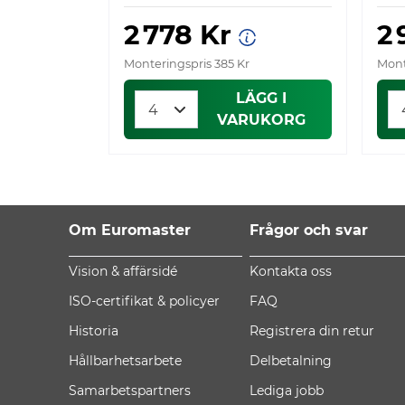
2 778 Kr
2
Monteringspris 385 Kr
Mont
LÄGG I
VARUKORG
Om Euromaster
Frågor och svar
Vision & affärsidé
Kontakta oss
ISO-certifikat & policyer
FAQ
Historia
Registrera din retur
Hållbarhetsarbete
Delbetalning
Samarbetspartners
Lediga jobb