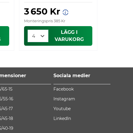
3 650 Kr
3 676
Monteringspris 385 Kr
Monteringspri
LÄGG I
G
VARUKORG
mensioner
Sociala medier
5/65-15
Facebook
5/55-16
Instagram
5/45-17
Youtube
5/45-18
LinkedIn
5/40-19