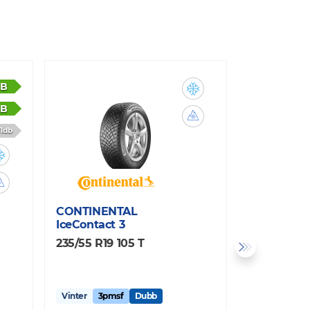
B
B
1db
CONTINENTAL
CONTINEN
IceContact 3
WinterCon
235/55 R19 105 T
235/55 R19
Vinter
3pmsf
Dubb
Vinter
3pm