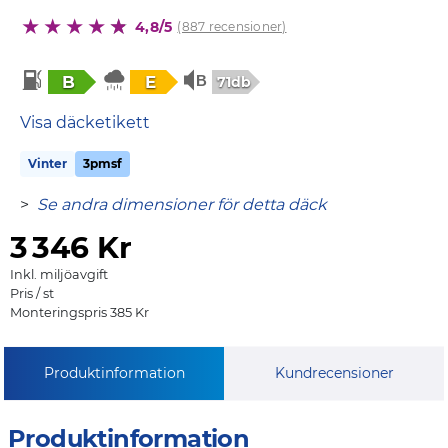
4,8/5
(887 recensioner)
B
E
71db
Visa däcketikett
Vinter
3pmsf
>
Se andra dimensioner för detta däck
3
346 Kr
Inkl. miljöavgift
Pris / st
Monteringspris 385 Kr
Produktinformation
Kundrecensioner
Produktinformation