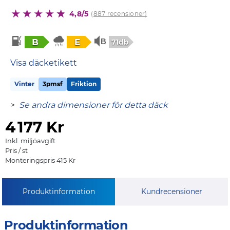
4,8/5
(887 recensioner)
B
E
71db
Visa däcketikett
Vinter
3pmsf
Friktion
>
Se andra dimensioner för detta däck
4
177 Kr
Inkl. miljöavgift
Pris / st
Monteringspris 415 Kr
Produktinformation
Kundrecensioner
Produktinformation