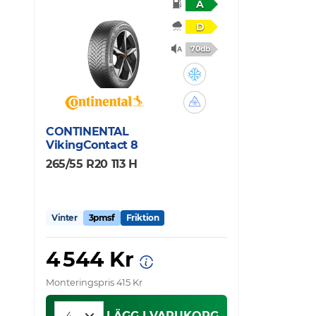
A
D
70db
CONTINENTAL
VikingContact 8
265/55 R20 113 H
Vinter
3pmsf
Friktion
4 544 Kr
Monteringspris 415 Kr
LÄGG I VARUKORG