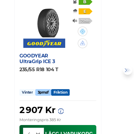
B
E
70db
GOODYEAR
M
UltraGrip ICE 3
A
235/55 R18 104 T
2
Vinter
3pmsf
Friktion
V
2 907 Kr
3
Monteringspris 385 Kr
Mo
LÄGG I VARUKORG