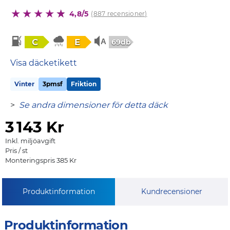
4,8/5
(887 recensioner)
C
E
69db
Visa däcketikett
Vinter
3pmsf
Friktion
>
Se andra dimensioner för detta däck
3
143 Kr
Inkl. miljöavgift
Pris / st
Monteringspris 385 Kr
Produktinformation
Kundrecensioner
Produktinformation