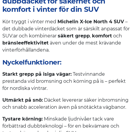
dubbdäcket för säkerhet och
komfort i vinter för din SUV
Kör tryggt i vinter med
Michelin X-Ice North 4 SUV
–
det dubbade vinterdäcket som är särskilt anpassat för
SUV:ar och kombinerar
säkert grepp
,
komfort
och
bränsleeffektivitet
även under de mest krävande
vinterförhållandena.
Nyckelfunktioner:
Starkt grepp på isiga vägar:
Testvinnande
prestanda vid bromsning och körning på is – perfekt
för nordiska vintrar.
Utmärkt på snö:
Däcket levererar säker inbromsning
och snabb acceleration även på snötäckta vägbanor.
Tystare körning:
Minskade ljudnivåer tack vare
förbättrad dubbteknologi – för en bekvämare och