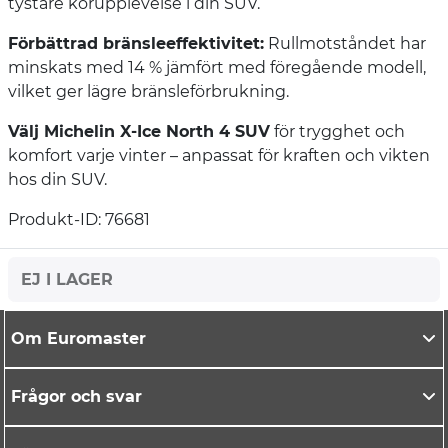
tystare körupplevelse i din SUV.
Förbättrad bränsleeffektivitet:
Rullmotståndet har
minskats med 14 % jämfört med föregående modell,
vilket ger lägre bränsleförbrukning.
Välj Michelin X-Ice North 4 SUV
för trygghet och
komfort varje vinter – anpassat för kraften och vikten
hos din SUV.
Produkt-ID: 76681
EJ I LAGER
Om Euromaster
Frågor och svar