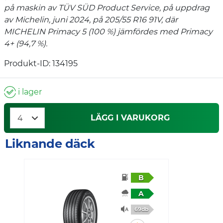
på maskin av TÜV SÜD Product Service, på uppdrag
av Michelin, juni 2024, på 205/55 R16 91V, där
MICHELIN Primacy 5 (100 %) jämfördes med Primacy
4+ (94,7 %).
Produkt-ID: 134195
i lager
LÄGG I VARUKORG
Liknande däck
B
A
69db