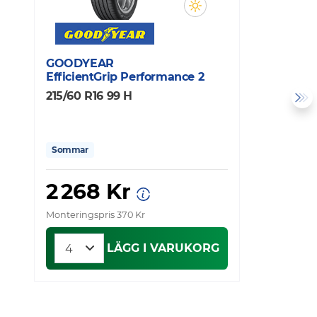
GOODYEAR
G
EfficientGrip Performance 2
E
215/60 R16 99 H
2
Sommar
2 268 Kr
Monteringspris 370 Kr
Mo
LÄGG I VARUKORG