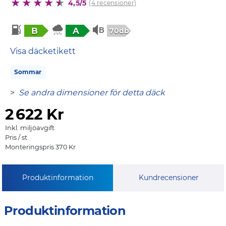
4,5/5
(4 recensioner)
B
A
70db
Visa däcketikett
Sommar
>
Se andra dimensioner för detta däck
2
622 Kr
Inkl. miljöavgift
Pris / st
Monteringspris 370 Kr
Produktinformation
Kundrecensioner
Produktinformation