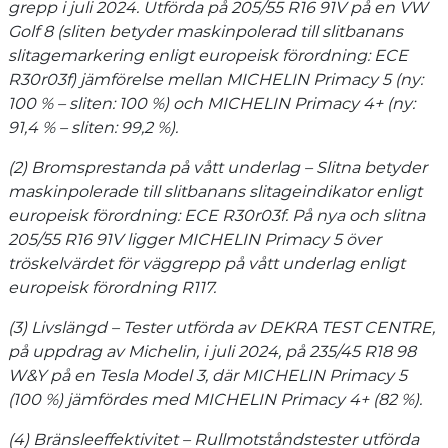
grepp i juli 2024. Utförda på 205/55 R16 91V på en VW
Golf 8 (sliten betyder maskinpolerad till slitbanans
slitagemarkering enligt europeisk förordning: ECE
R30r03f) jämförelse mellan MICHELIN Primacy 5 (ny:
100 % – sliten: 100 %) och MICHELIN Primacy 4+ (ny:
91,4 % – sliten: 99,2 %).
(2) Bromsprestanda på vått underlag – Slitna betyder
maskinpolerade till slitbanans slitageindikator enligt
europeisk förordning: ECE R30r03f. På nya och slitna
205/55 R16 91V ligger MICHELIN Primacy 5 över
tröskelvärdet för väggrepp på vått underlag enligt
europeisk förordning R117.
(3) Livslängd – Tester utförda av DEKRA TEST CENTRE,
på uppdrag av Michelin, i juli 2024, på 235/45 R18 98
W&Y på en Tesla Model 3, där MICHELIN Primacy 5
(100 %) jämfördes med MICHELIN Primacy 4+ (82 %).
(4) Bränsleeffektivitet – Rullmotståndstester utförda