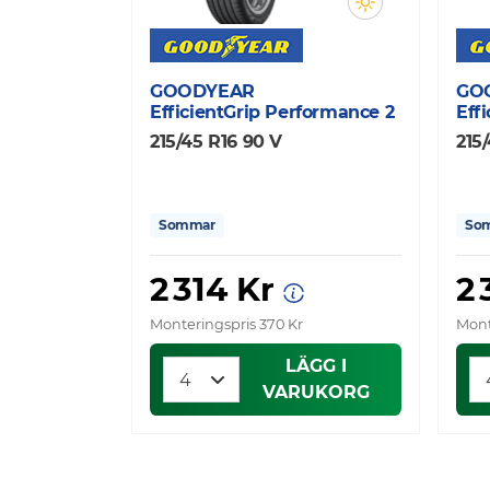
GOODYEAR
GO
EfficientGrip Performance 2
Eff
215/45 R16 90 V
215
Sommar
So
2 314 Kr
2
Monteringspris 370 Kr
Mont
LÄGG I
VARUKORG