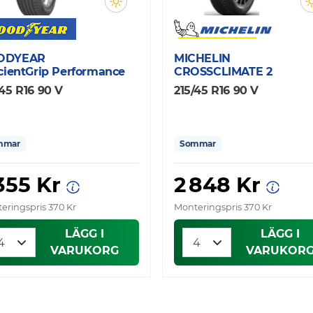
ODYEAR
MICHELIN
icientGrip Performance
CROSSCLIMATE 2
/45 R16 90 V
215/45 R16 90 V
mmar
Sommar
 355 Kr
2 848 Kr
eringspris 370 Kr
Monteringspris 370 Kr
LÄGG I
LÄGG I
VARUKORG
VARUKOR