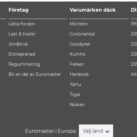
Företag
Varumärken däck
Di
Lätta fordon
Michelin
19
Last & trailer
Continental
20
Jordbruk
Goodyear
22
Entreprenad
Kumho
23
Regummering
Falken
23
Bli en del av Euromaster
Hankook
Al
Yartu
Tigar
Nokian
Euromaster i Europa:
Välj land