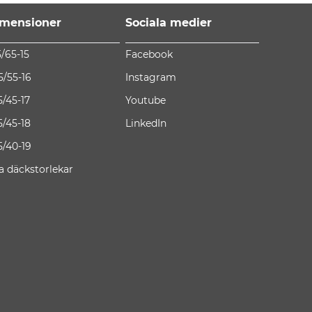
mensioner
Sociala medier
5/65-15
Facebook
5/55-16
Instagram
5/45-17
Youtube
5/45-18
LinkedIn
5/40-19
la däckstorlekar