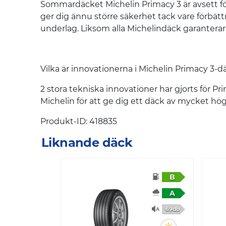
Sommardäcket Michelin Primacy 3 är avsett för 
ger dig ännu större säkerhet tack vare förbätt
underlag. Liksom alla Michelindäck garanterar
Vilka är innovationerna i Michelin Primacy 3-
2 stora tekniska innovationer har gjorts för P
Michelin för att ge dig ett däck av mycket hö
Produkt-ID: 418835
Liknande däck
B
A
69db