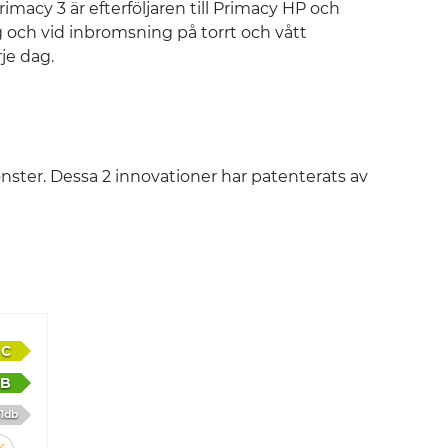
macy 3 är efterföljaren till Primacy HP och
g och vid inbromsning på torrt och vått
je dag.
önster. Dessa 2 innovationer har patenterats av
C
B
1db