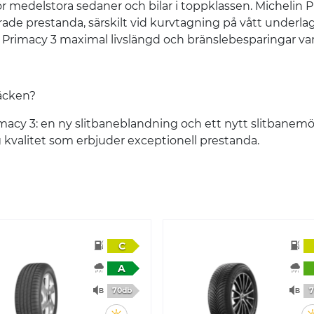
medelstora sedaner och bilar i toppklassen. Michelin Pri
rade prestanda, särskilt vid kurvtagning på vått underla
 Primacy 3 maximal livslängd och bränslebesparingar var
däcken?
rimacy 3: en ny slitbaneblandning och ett nytt slitbanem
g kvalitet som erbjuder exceptionell prestanda.
C
A
70db
7