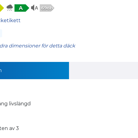
A
69db
cketikett
dra dimensioner för detta däck
n
ng livslängd
ten av 3