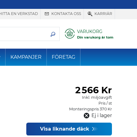
HITTA EN VERKSTAD
KONTAKTA OSS
KARRIÄR
VARUKORG
Din varukorg är tom
KAMPANJER
FÖRETAG
2
566 Kr
Inkl. miljöavgift
Pris / st
Monteringspris 370 Kr
Ej i lager
Visa liknande däck