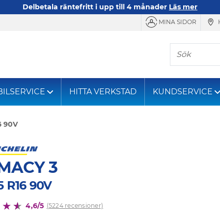
Delbetala räntefritt i upp till 4 månader
Läs mer
MINA SIDOR
Sök
BILSERVICE
HITTA VERKSTAD
KUNDSERVICE
6 90V
MACY 3
5 R16 90V
4,6/5
(5224 recensioner)